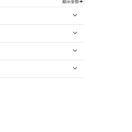
+
顯示全部