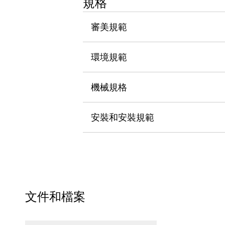
規格
瀏覽全部
機器人
審美規範
使人機協作更安全、更高效
發揮協作機器人潛力的安全措施
瀏覽全部
環境規範
半導體
提高半導體製造裝置設計自由度的方法
瞬間完成開關的更換，避免停機時間拉長
機械規格
充分對應安全標準
瀏覽全部
瀏覽全部
安裝和安裝規範
解決方案
IIoT（工業物聯網）
去面板化
RFID 認證
安全及其未來
安全及其未來 | 解決⽅案
瀏覽全部
從基礎了解安全元件
文件和檔案
瀏覽全部
資源與文件