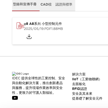
CAD檔
型錄和宣傳手冊
CAD檔
認證與標準
型錄和宣傳手冊
影片專區
選型系統
軟體下載
φ8 A8系列 小型控制元件
2025/05/19
.PDF
1.88MB
邏輯模擬器
產品資安通知
最新消息
新聞中心
活動
促銷活動
部落格
支援
解決方案
聯絡我們
服務據點
IDEC 提供全球性的工業控制、安全
IIoT（工業物聯網）
產品變更/停產通知
與自動化解決方案，推出創新產品
去面板化
RoHS指令對應
與服務，提升現場作業效率與安全
RFID認證
性，更致力於守護人類福祉。
認證與標準
安全及其未來
從基礎了解安全元件