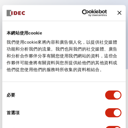
主要特點
作業性提升的背部端子方式，所有系列統一為22mm軸
本網站使用cookie
長的平面端子面。
我們使用cookie來將內容和廣告個人化，以提供社交媒體
UL・CSA認證品
功能和分析我們的流量。我們也與我們的社交媒體、廣告
和分析合作夥伴分享有關您使用我們網站的資料，這些合
作夥伴可能會將有關資料與您所提供給他們的其他資料或
他們從您使用他們的服務時所收集的資料相結合。
+
規格
顯示全部
同
必要
審美規範
意
選
擇
環境規範
首選項
機械規格