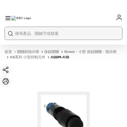
首頁
開關與指示燈
按鈕開關
16mm・小型 按鈕開關・指示燈
A8系列 小型控制元件
AB8M-A1B