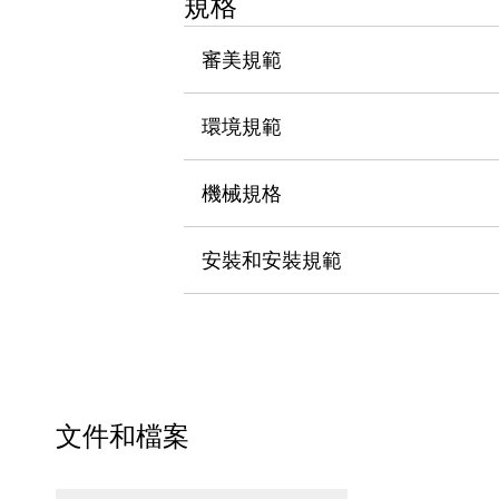
規格
瀏覽全部
機器人
審美規範
使人機協作更安全、更高效
發揮協作機器人潛力的安全措施
瀏覽全部
環境規範
半導體
提高半導體製造裝置設計自由度的方法
瞬間完成開關的更換，避免停機時間拉長
機械規格
充分對應安全標準
瀏覽全部
瀏覽全部
安裝和安裝規範
解決方案
IIoT（工業物聯網）
去面板化
RFID 認證
安全及其未來
安全及其未來 | 解決⽅案
瀏覽全部
從基礎了解安全元件
文件和檔案
瀏覽全部
資源與文件