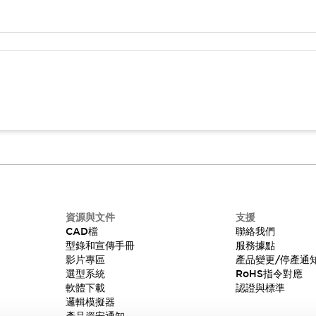
資源與文件
支援
CAD檔
聯絡我們
型錄和宣傳手冊
服務據點
影片專區
產品變更/停產通
選型系統
RoHS指令對應
軟體下載
認證與標準
邏輯模擬器