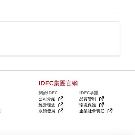
IDEC集團官網
關於IDEC
IDEC承諾
公司介紹
品質管制
經營理念
環境保護
知
永續發展
企業社會責任