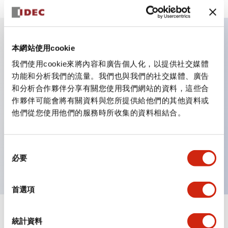
本網站使用cookie
主要特點
我們使用cookie來將內容和廣告個人化，以提供社交媒體
功能和分析我們的流量。我們也與我們的社交媒體、廣告
適用於從民生到FA領域的廣泛用途
和分析合作夥伴分享有關您使用我們網站的資料，這些合
LED照明單元內置限流電阻和二極體
作夥伴可能會將有關資料與您所提供給他們的其他資料或
防護結構具備IP40和IP65等級。（IEC 60529）
他們從您使用他們的服務時所收集的資料相結合。
獲得UL・CSA認證。符合EN（歐洲）標準。 獲得CCC
認證（不含指示燈）。
同
可使用專用配件輕鬆更換為Φ22閃光輪廓
必要
意
選
擇
首選項
統計資料
文件和檔案