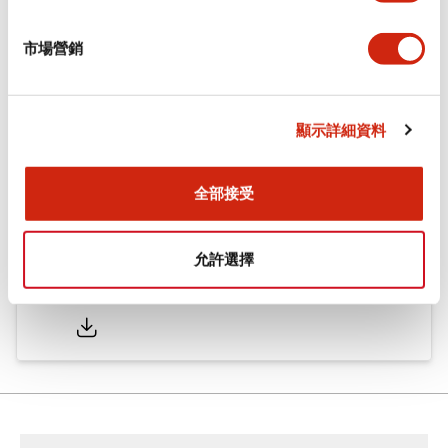
市場營銷
型錄和宣傳手冊
認證與標準
技術文件
顯示詳細資料
φ16 A6系列用配件(平面鑲嵌框型)
2022/04/07
.PDF
942.26KB
全部接受
允許選擇
φ16 A6系列 小型控制元件
2025/05/19
.PDF
2.36MB