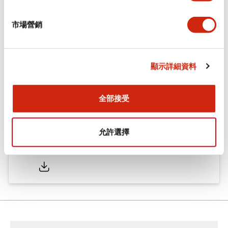
市場營銷
型錄和宣傳手冊
認證與標準
技術文件
顯示詳細資料
φ16 A6系列用配件(平面鑲嵌框型)
2022/04/07
.PDF
942.26KB
全部接受
允許選擇
φ16 A6系列 小型控制元件
2025/05/19
.PDF
2.36MB