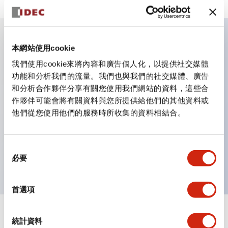
本網站使用cookie
主要特點
我們使用cookie來將內容和廣告個人化，以提供社交媒體
功能和分析我們的流量。我們也與我們的社交媒體、廣告
適用於從民生到FA領域的廣泛用途
和分析合作夥伴分享有關您使用我們網站的資料，這些合
LED照明單元內置限流電阻和二極體
作夥伴可能會將有關資料與您所提供給他們的其他資料或
防護結構具備IP40和IP65等級。（IEC 60529）
他們從您使用他們的服務時所收集的資料相結合。
獲得UL・CSA認證。符合EN（歐洲）標準。 獲得CCC
認證（不含指示燈）。
同
可使用專用配件輕鬆更換為Φ22閃光輪廓
必要
意
選
擇
首選項
統計資料
文件和檔案