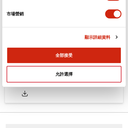
市場營銷
型錄和宣傳手冊
認證與標準
技術文件
顯示詳細資料
φ16 A6系列用配件(平面鑲嵌框型)
2022/04/07
.PDF
942.26KB
全部接受
允許選擇
φ16 A6系列 小型控制元件
2025/05/19
.PDF
2.36MB