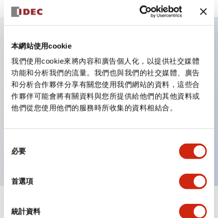
本網站使用cookie
主要特點
我們使用cookie來將內容和廣告個人化，以提供社交媒體
功能和分析我們的流量。我們也與我們的社交媒體、廣告
適用於從民生到FA領域的廣泛用途
和分析合作夥伴分享有關您使用我們網站的資料，這些合
LED照明單元內置限流電阻和二極體
作夥伴可能會將有關資料與您所提供給他們的其他資料或
防護結構具備IP40和IP65等級。（IEC 60529）
他們從您使用他們的服務時所收集的資料相結合。
獲得UL・CSA認證。符合EN（歐洲）標準。 獲得CCC
認證（不含指示燈）。
同
可使用專用配件輕鬆更換為Φ22閃光輪廓
必要
意
選
擇
首選項
統計資料
文件和檔案