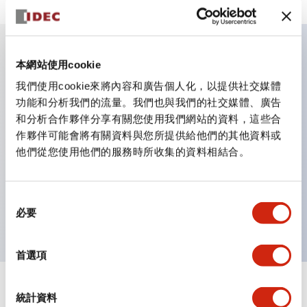
本網站使用cookie
主要特點
我們使用cookie來將內容和廣告個人化，以提供社交媒體
功能和分析我們的流量。我們也與我們的社交媒體、廣告
適用於從民生到FA領域的廣泛用途
和分析合作夥伴分享有關您使用我們網站的資料，這些合
LED照明單元內置限流電阻和二極體
作夥伴可能會將有關資料與您所提供給他們的其他資料或
防護結構具備IP40和IP65等級。（IEC 60529）
他們從您使用他們的服務時所收集的資料相結合。
獲得UL・CSA認證。符合EN（歐洲）標準。 獲得CCC
認證（不含指示燈）。
同
可使用專用配件輕鬆更換為Φ22閃光輪廓
必要
意
選
擇
首選項
統計資料
文件和檔案