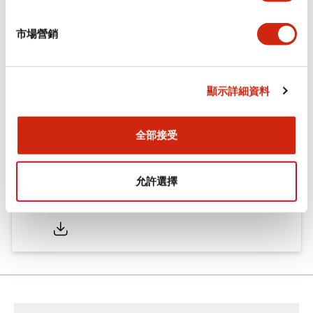
市場營銷
型錄和宣傳手冊
認證與標準
技術文件
顯示詳細資料
φ16 A6系列用配件(平面鑲嵌框型)
2022/04/07
.PDF
942.26KB
全部接受
允許選擇
φ16 A6系列 小型控制元件
2025/05/19
.PDF
2.36MB