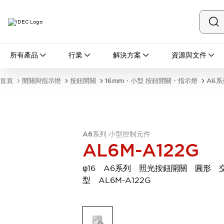
所有產品
所有產品
行業
解決方案
資源與文件
開關與指示燈
按鈕開關
首頁
開關與指示燈
按鈕開關
16mm・小型 按鈕開關・指示燈
A6系
指示燈和蜂鳴器
瀏覽全部
安全與防爆
安全設備
防爆設備
瀏覽全部
A6系列 小型控制元件
AL6M-A122G
盤櫃
繼電器·計時器
φ16 A6系列 照光按鈕開關 圓形 
電源供應器
型 AL6M-A122G
回路保護器
LED照明裝置
端子台
瀏覽全部
自動化