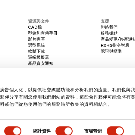
資源與文件
支援
CAD檔
聯絡我們
型錄和宣傳手冊
服務據點
影片專區
產品變更/停產通
選型系統
RoHS指令對應
軟體下載
認證與標準
邏輯模擬器
產品資安通知
內容和廣告個人化，以提供社交媒體功能和分析我們的流量。我們也與
作夥伴分享有關您使用我們網站的資料，這些合作夥伴可能會將有
資料或他們從您使用他們的服務時所收集的資料相結合。
統計資料
市場營銷
產品詳情
主要特點
規格
文件和檔案