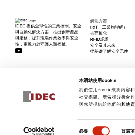
解決方案
IDEC 提供全球性的工業控制、安全
IIoT（工業物聯網）
與自動化解決方案，推出創新產品
去面板化
與服務，提升現場作業效率與安全
RFID認證
性，更致力於守護人類福祉。
安全及其未來
從基礎了解安全元件
訂閱我們的電子報，獲取我們的最新訊息!
本網站使用cookie
訂閱
我們使用cookie來將
社交媒體、廣告和分析合
與您所提供給他們的其他
© 2026 IDEC Corporation
隱私權政策
使用條款
同
必要
首選項
意