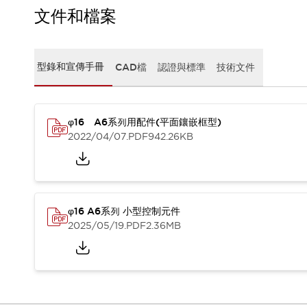
CAD檔
文件和檔案
型錄和宣傳手冊
影片專區
選型系統
型錄和宣傳手冊
CAD檔
認證與標準
技術文件
軟體下載
邏輯模擬器
產品資安通知
最新消息
φ16 A6系列用配件(平面鑲嵌框型)
新聞中心
2022/04/07
.PDF
942.26KB
活動
促銷活動
部落格
支援
φ16 A6系列 小型控制元件
聯絡我們
服務據點
2025/05/19
.PDF
2.36MB
產品變更/停產通知
RoHS指令對應
認證與標準