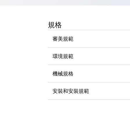
瀏覽全部
機器人
使人機協作更安全、更高效
規格
發揮協作機器人潛力的安全措施
瀏覽全部
半導體
審美規範
提高半導體製造裝置設計自由度的方法
瞬間完成開關的更換，避免停機時間拉長
充分對應安全標準
瀏覽全部
環境規範
瀏覽全部
解決方案
機械規格
IIoT（工業物聯網）
去面板化
RFID 認證
安全及其未來
安裝和安裝規範
安全及其未來 | 解決⽅案
瀏覽全部
從基礎了解安全元件
瀏覽全部
資源與文件