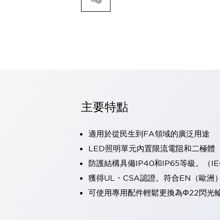
可程式控制器
可程式人機介面
工業乙太網路設備
瀏覽全部
自動識別
自動識別
感測器
瀏覽全部
行業
汽車
主要特點
工業機器人的潛在風險，從第三者角度徹底驗證
減少安全柵內的人身事故
適用於從民生到FA領域的廣泛用途
兼顧良好的視認性及減少維修工時
最適合小型裝置的安全對策
瀏覽全部
LED照明單元內置限流電阻和二極體
工具機
防護結構具備IP40和IP65等級。（IEC
降低機床成本的技巧簡單的讓人意外
獲得UL・CSA認證。符合EN（歐洲
尋找讓機床更小型化的可能性
可使用專用配件輕鬆更換為Φ22閃光
從外觀設計的觀點提升機床的附加價值
預防導致機器故障的「瞬停」
3位置促動開關確保綜合加工中心機的安全性