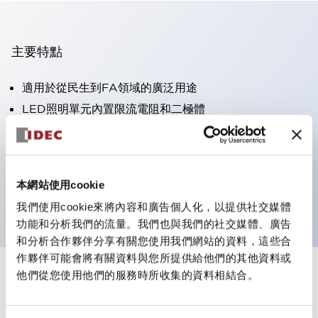
主要特點
適用於從民生到FA領域的廣泛用途
LED照明單元內置限流電阻和二極體
防護結構具備IP40和IP65等級。（IEC 60529）
獲得UL・CSA認證。符合EN（歐洲）標準。 獲得CCC
認證（不含指示燈）。
本網站使用cookie
可使用專用配件輕鬆更換為Φ22閃光輪廓
我們使用cookie來將內容和廣告個人化，以提供社交媒體
功能和分析我們的流量。我們也與我們的社交媒體、廣告
和分析合作夥伴分享有關您使用我們網站的資料，這些合
作夥伴可能會將有關資料與您所提供給他們的其他資料或
他們從您使用他們的服務時所收集的資料相結合。
+
規格
顯示全部
審美規範