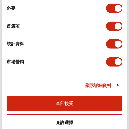
同
必要
意
電氣規範（額定照明部分）
選
擇
首選項
環境規範
機械規格
統計資料
安裝和安裝規範
市場營銷
顯示詳細資料
文件和檔案
全部接受
型錄和宣傳手冊
CAD檔
認證與標準
技術文件
允許選擇