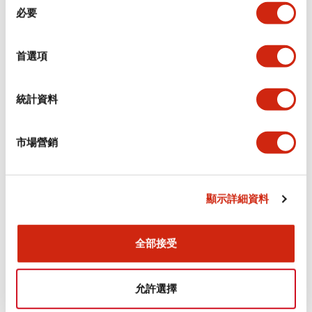
必要
意
電氣規範（額定照明部分）
選
擇
環境規範
首選項
機械規格
統計資料
安裝和安裝規範
市場營銷
顯示詳細資料
文件和檔案
全部接受
型錄和宣傳手冊
CAD檔
認證與標準
技術文件
允許選擇