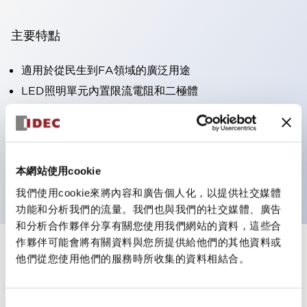
主要特點
適用於從民生到FA領域的廣泛用途
LED照明單元內置限流電阻和二極體
防護結構具備IP40和IP65等級。（IEC 60529）
獲得UL・CSA認證。符合EN（歐洲）標準。 獲得CCC
認證（不含指示燈）。
本網站使用cookie
可使用專用配件輕鬆更換為Φ22閃光輪廓
我們使用cookie來將內容和廣告個人化，以提供社交媒體
功能和分析我們的流量。我們也與我們的社交媒體、廣告
和分析合作夥伴分享有關您使用我們網站的資料，這些合
作夥伴可能會將有關資料與您所提供給他們的其他資料或
+
規格
顯示全部
他們從您使用他們的服務時所收集的資料相結合。
審美規範
同