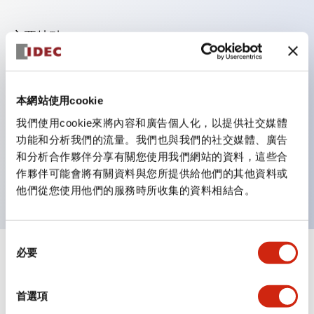
主要特點
適用於從民生到FA領域的廣泛用途
LED照明單元內置限流電阻和二極體
本網站使用cookie
防護結構具備IP40和IP65等級。（IEC 60529）
我們使用cookie來將內容和廣告個人化，以提供社交媒體
獲得UL・CSA認證。符合EN（歐洲）標準。 獲得CCC
功能和分析我們的流量。我們也與我們的社交媒體、廣告
認證（不含指示燈）。
和分析合作夥伴分享有關您使用我們網站的資料，這些合
作夥伴可能會將有關資料與您所提供給他們的其他資料或
可使用專用配件輕鬆更換為Φ22閃光輪廓
他們從您使用他們的服務時所收集的資料相結合。
同
必要
意
+
規格
顯示全部
選
擇
其他規格
首選項