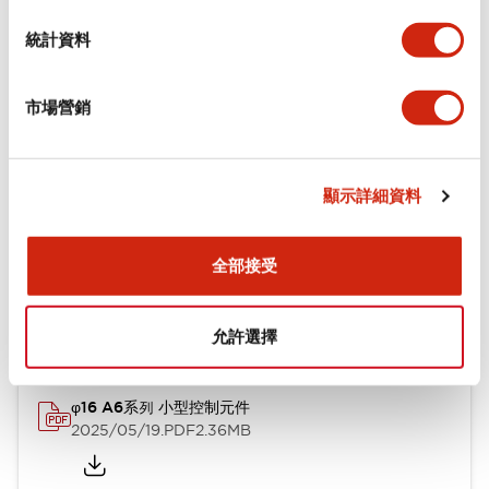
統計資料
文件和檔案
市場營銷
型錄和宣傳手冊
顯示詳細資料
φ16 A6系列用配件(平面鑲嵌框型)
全部接受
2022/04/07
.PDF
942.26KB
允許選擇
φ16 A6系列 小型控制元件
2025/05/19
.PDF
2.36MB