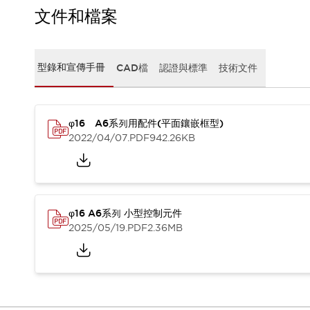
CAD檔
文件和檔案
型錄和宣傳手冊
影片專區
選型系統
型錄和宣傳手冊
CAD檔
認證與標準
技術文件
軟體下載
邏輯模擬器
產品資安通知
最新消息
φ16 A6系列用配件(平面鑲嵌框型)
新聞中心
2022/04/07
.PDF
942.26KB
活動
促銷活動
部落格
支援
φ16 A6系列 小型控制元件
聯絡我們
服務據點
2025/05/19
.PDF
2.36MB
產品變更/停產通知
RoHS指令對應
認證與標準