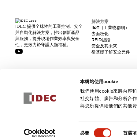
解決方案
IDEC 提供全球性的工業控制、安全
IIoT（工業物聯網）
與自動化解決方案，推出創新產品
去面板化
與服務，提升現場作業效率與安全
RFID認證
性，更致力於守護人類福祉。
安全及其未來
從基礎了解安全元件
訂閱我們的電子報，獲取我們的最新訊息!
本網站使用cookie
訂閱
我們使用cookie來將
社交媒體、廣告和分析合
與您所提供給他們的其他
© 2026 IDEC Corporation
隱私權政策
使用條款
同
必要
首選項
意