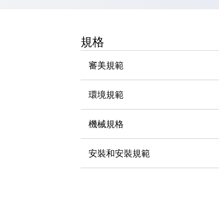
瀏覽全部
機器人
使人機協作更安全、更高效
規格
發揮協作機器人潛力的安全措施
瀏覽全部
半導體
審美規範
提高半導體製造裝置設計自由度的方法
瞬間完成開關的更換，避免停機時間拉長
充分對應安全標準
瀏覽全部
環境規範
瀏覽全部
解決方案
機械規格
IIoT（工業物聯網）
去面板化
RFID 認證
安全及其未來
安裝和安裝規範
安全及其未來 | 解決⽅案
瀏覽全部
從基礎了解安全元件
瀏覽全部
資源與文件