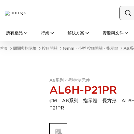
所有產品
所有產品
行業
解決方案
資源與文件
開關與指示燈
按鈕開關
首頁
開關與指示燈
按鈕開關
16mm・小型 按鈕開關・指示燈
A6系
指示燈和蜂鳴器
瀏覽全部
安全與防爆
安全設備
防爆設備
瀏覽全部
A6系列 小型控制元件
AL6H-P21PR
盤櫃
繼電器·計時器
φ16 A6系列 指示燈 長方形 AL6H
電源供應器
P21PR
回路保護器
LED照明裝置
端子台
瀏覽全部
自動化