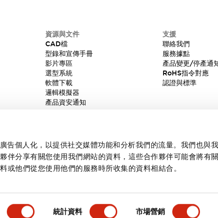
資源與文件
支援
CAD檔
聯絡我們
型錄和宣傳手冊
服務據點
影片專區
產品變更/停產通
選型系統
RoHS指令對應
軟體下載
認證與標準
邏輯模擬器
產品資安通知
內容和廣告個人化，以提供社交媒體功能和分析我們的流量。我們也與
作夥伴分享有關您使用我們網站的資料，這些合作夥伴可能會將有
資料或他們從您使用他們的服務時所收集的資料相結合。
統計資料
市場營銷
產品詳情
主要特點
規格
文件和檔案