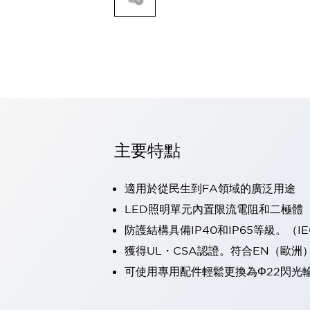
可程式控制器
可程式人機介面
工業乙太網路設備
瀏覽全部
自動識別
自動識別
感測器
瀏覽全部
行業
汽車
主要特點
工業機器人的潛在風險，從第三者角度徹底驗證
減少安全柵內的人身事故
適用於從民生到FA領域的廣泛用途
兼顧良好的視認性及減少維修工時
最適合小型裝置的安全對策
瀏覽全部
LED照明單元內置限流電阻和二極體
工具機
防護結構具備IP40和IP65等級。（IEC
降低機床成本的技巧簡單的讓人意外
獲得UL・CSA認證。符合EN（歐洲
尋找讓機床更小型化的可能性
可使用專用配件輕鬆更換為Φ22閃光
從外觀設計的觀點提升機床的附加價值
預防導致機器故障的「瞬停」
3位置促動開關確保綜合加工中心機的安全性