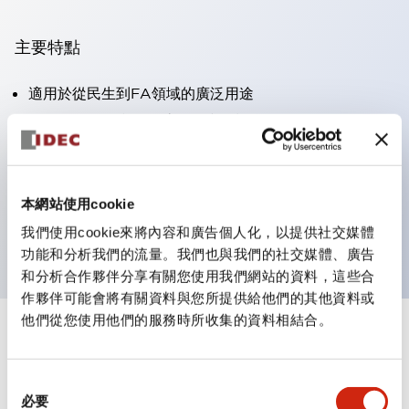
主要特點
適用於從民生到FA領域的廣泛用途
LED照明單元內置限流電阻和二極體
防護結構具備IP40和IP65等級。（IEC 60529）
獲得UL・CSA認證。符合EN（歐洲）標準。 獲得CCC
認證（不含指示燈）。
本網站使用cookie
可使用專用配件輕鬆更換為Φ22閃光輪廓
我們使用cookie來將內容和廣告個人化，以提供社交媒體
功能和分析我們的流量。我們也與我們的社交媒體、廣告
和分析合作夥伴分享有關您使用我們網站的資料，這些合
作夥伴可能會將有關資料與您所提供給他們的其他資料或
他們從您使用他們的服務時所收集的資料相結合。
+
規格
顯示全部
同
審美規範
必要
意