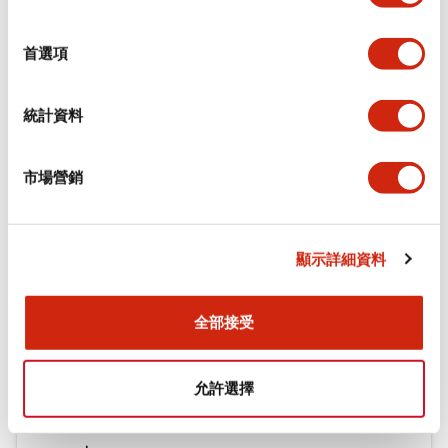
選
環境規範
擇
首選項
機械規格
統計資料
安裝和安裝規範
市場營銷
文件和檔案
顯示詳細資料
型錄和宣傳手冊
CAD檔
認證與標準
技術文件
全部接受
允許選擇
φ16 A6系列用配件(平面鑲嵌框型)
2022/04/07
.PDF
942.26KB