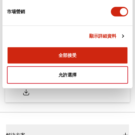
市場營銷
型錄和宣傳手冊
顯示詳細資料
φ16 A6系列用配件(平面鑲嵌框型)
2022/04/07
.PDF
942.26KB
全部接受
允許選擇
φ16 A6系列 小型控制元件
2025/05/19
.PDF
2.36MB