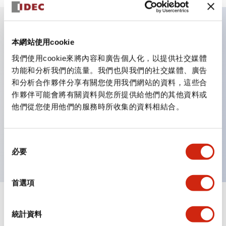
主要特點
本網站使用cookie
我們使用cookie來將內容和廣告個人化，以提供社交媒體
適用於從民生到FA領域的廣泛用途
功能和分析我們的流量。我們也與我們的社交媒體、廣告
和分析合作夥伴分享有關您使用我們網站的資料，這些合
LED照明單元內置限流電阻和二極體
作夥伴可能會將有關資料與您所提供給他們的其他資料或
防護結構具備IP40和IP65等級。（IEC 60529）
他們從您使用他們的服務時所收集的資料相結合。
獲得UL・CSA認證。符合EN（歐洲）標準。 獲得CCC
認證（不含指示燈）。
同
可使用專用配件輕鬆更換為Φ22閃光輪廓
必要
意
選
擇
首選項
文件和檔案
統計資料