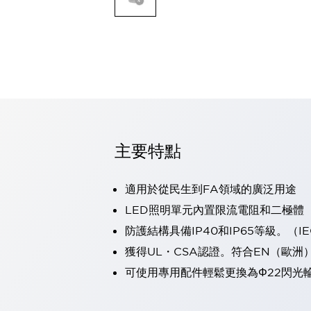
可程式控制器
可程式人機介面
工業乙太網路設備
瀏覽全部
自動識別
自動識別
感測器
瀏覽全部
行業
汽車
主要特點
工業機器人的潛在風險，從第三者角度徹底驗證
減少安全柵內的人身事故
適用於從民生到FA領域的廣泛用途
兼顧良好的視認性及減少維修工時
最適合小型裝置的安全對策
瀏覽全部
LED照明單元內置限流電阻和二極體
工具機
防護結構具備IP40和IP65等級。（IEC
降低機床成本的技巧簡單的讓人意外
獲得UL・CSA認證。符合EN（歐洲
尋找讓機床更小型化的可能性
可使用專用配件輕鬆更換為Φ22閃光
從外觀設計的觀點提升機床的附加價值
預防導致機器故障的「瞬停」
3位置促動開關確保綜合加工中心機的安全性