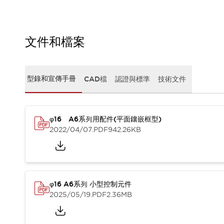
CAD檔
型錄和宣傳手冊
影片專區
選型系統
文件和檔案
軟體下載
邏輯模擬器
產品資安通知
型錄和宣傳手冊
CAD檔
認證與標準
技術文件
最新消息
新聞中心
活動
φ16 A6系列用配件(平面鑲嵌框型)
促銷活動
2022/04/07
.PDF
942.26KB
部落格
支援
聯絡我們
服務據點
產品變更/停產通知
RoHS指令對應
φ16 A6系列 小型控制元件
認證與標準
2025/05/19
.PDF
2.36MB