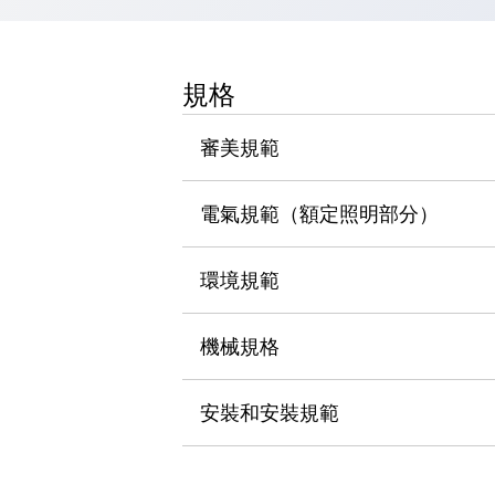
瀏覽全部
機器人
使人機協作更安全、更高效
規格
發揮協作機器人潛力的安全措施
瀏覽全部
半導體
審美規範
提高半導體製造裝置設計自由度的方法
瞬間完成開關的更換，避免停機時間拉長
充分對應安全標準
瀏覽全部
電氣規範（額定照明部分）
瀏覽全部
解決方案
環境規範
IIoT（工業物聯網）
去面板化
RFID 認證
安全及其未來
機械規格
安全及其未來 | 解決⽅案
瀏覽全部
安裝和安裝規範
從基礎了解安全元件
瀏覽全部
資源與文件