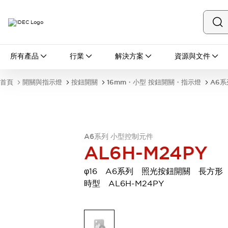
所有產品
所有產品
行業
解決方案
資源與文件
開關與指示燈
按鈕開關
首頁
開關與指示燈
按鈕開關
16mm・小型 按鈕開關・指示燈
A6系
指示燈和蜂鳴器
瀏覽全部
安全與防爆
安全設備
防爆設備
瀏覽全部
A6系列 小型控制元件
AL6H-M24PY
盤櫃
繼電器·計時器
φ16 A6系列 照光按鈕開關 長方形
電源供應器
時型 AL6H-M24PY
回路保護器
LED照明裝置
端子台
瀏覽全部
自動化