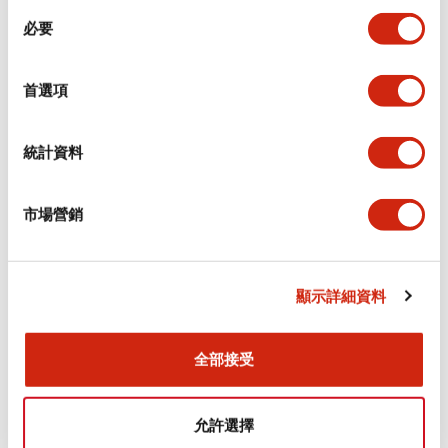
同
必要
意
電氣規範（額定照明部分）
選
擇
首選項
環境規範
機械規格
統計資料
安裝和安裝規範
市場營銷
顯示詳細資料
文件和檔案
全部接受
型錄和宣傳手冊
CAD檔
認證與標準
技術文件
允許選擇