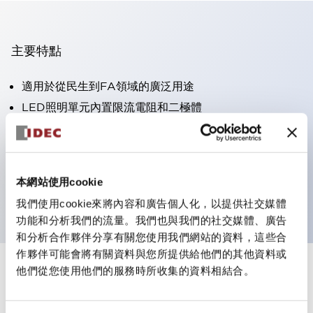
主要特點
適用於從民生到FA領域的廣泛用途
LED照明單元內置限流電阻和二極體
防護結構具備IP40和IP65等級。（IEC 60529）
獲得UL・CSA認證。符合EN（歐洲）標準。 獲得CCC
認證（不含指示燈）。
本網站使用cookie
可使用專用配件輕鬆更換為Φ22閃光輪廓
我們使用cookie來將內容和廣告個人化，以提供社交媒體
功能和分析我們的流量。我們也與我們的社交媒體、廣告
和分析合作夥伴分享有關您使用我們網站的資料，這些合
作夥伴可能會將有關資料與您所提供給他們的其他資料或
他們從您使用他們的服務時所收集的資料相結合。
+
規格
顯示全部
審美規範