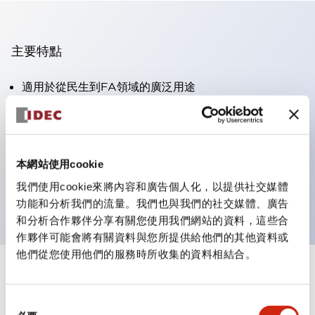
主要特點
適用於從民生到FA領域的廣泛用途
LED照明單元內置限流電阻和二極體
防護結構具備IP40和IP65等級。（IEC 60529）
獲得UL・CSA認證。符合EN（歐洲）標準。 獲得CCC
本網站使用cookie
認證（不含指示燈）。
我們使用cookie來將內容和廣告個人化，以提供社交媒體
可使用專用配件輕鬆更換為Φ22閃光輪廓
功能和分析我們的流量。我們也與我們的社交媒體、廣告
和分析合作夥伴分享有關您使用我們網站的資料，這些合
作夥伴可能會將有關資料與您所提供給他們的其他資料或
他們從您使用他們的服務時所收集的資料相結合。
+
規格
顯示全部
同
審美規範