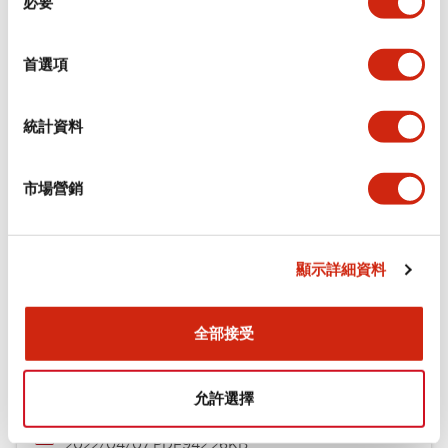
必要
意
選
環境規範
擇
首選項
機械規格
統計資料
安裝和安裝規範
市場營銷
文件和檔案
顯示詳細資料
全部接受
型錄和宣傳手冊
CAD檔
認證與標準
技術文件
允許選擇
φ16 A6系列用配件(平面鑲嵌框型)
2022/04/07
.PDF
942.26KB