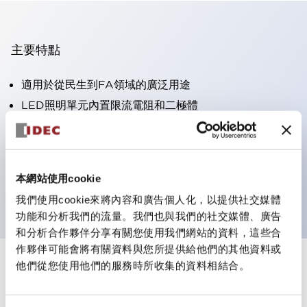
主要特點
適用於從民生到FA領域的廣泛用途
LED照明單元內置限流電阻和二極體
防護結構具備IP40和IP65等級。（IEC 60529）
獲得UL・CSA認證。符合EN（歐洲）標準。 獲得CCC
認證（不含指示燈）。
本網站使用cookie
可使用專用配件輕鬆更換為Φ22閃光輪廓
我們使用cookie來將內容和廣告個人化，以提供社交媒體
功能和分析我們的流量。我們也與我們的社交媒體、廣告
和分析合作夥伴分享有關您使用我們網站的資料，這些合
作夥伴可能會將有關資料與您所提供給他們的其他資料或
他們從您使用他們的服務時所收集的資料相結合。
+
規格
顯示全部
審美規範