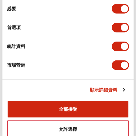
同
必要
意
電氣規範（額定照明部分）
選
擇
首選項
環境規範
機械規格
統計資料
安裝和安裝規範
市場營銷
顯示詳細資料
文件和檔案
全部接受
型錄和宣傳手冊
CAD檔
認證與標準
技術文件
允許選擇