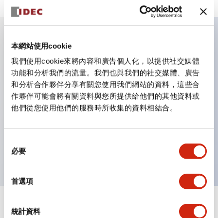
本網站使用cookie
主要特點
我們使用cookie來將內容和廣告個人化，以提供社交媒體
功能和分析我們的流量。我們也與我們的社交媒體、廣告
適用於從民生到FA領域的廣泛用途
和分析合作夥伴分享有關您使用我們網站的資料，這些合
LED照明單元內置限流電阻和二極體
作夥伴可能會將有關資料與您所提供給他們的其他資料或
防護結構具備IP40和IP65等級。（IEC 60529）
他們從您使用他們的服務時所收集的資料相結合。
獲得UL・CSA認證。符合EN（歐洲）標準。 獲得CCC
認證（不含指示燈）。
同
可使用專用配件輕鬆更換為Φ22閃光輪廓
必要
意
選
擇
首選項
統計資料
文件和檔案