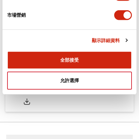
市場營銷
型錄和宣傳手冊
CAD檔
認證與標準
顯示詳細資料
φ16 A6系列用配件(平面鑲嵌框型)
2022/04/07
.PDF
942.26KB
全部接受
允許選擇
φ16 A6系列 小型控制元件
2025/05/19
.PDF
2.36MB