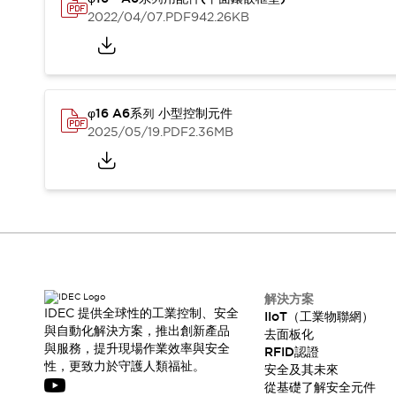
CAD檔
2022/04/07
.PDF
942.26KB
型錄和宣傳手冊
影片專區
選型系統
軟體下載
邏輯模擬器
φ16 A6系列 小型控制元件
產品資安通知
2025/05/19
.PDF
2.36MB
最新消息
新聞中心
活動
促銷活動
部落格
支援
聯絡我們
服務據點
產品變更/停產通知
解決方案
IDEC 提供全球性的工業控制、安全
IIoT（工業物聯網）
RoHS指令對應
與自動化解決方案，推出創新產品
去面板化
認證與標準
與服務，提升現場作業效率與安全
RFID認證
性，更致力於守護人類福祉。
安全及其未來
從基礎了解安全元件