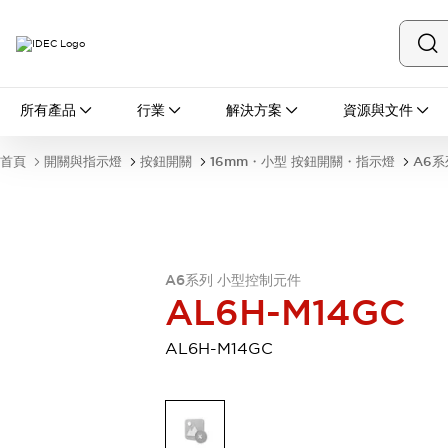
所有產品
所有產品
行業
解決方案
資源與文件
開關與指示燈
按鈕開關
首頁
開關與指示燈
按鈕開關
16mm・小型 按鈕開關・指示燈
A6系
指示燈和蜂鳴器
瀏覽全部
安全與防爆
安全設備
防爆設備
瀏覽全部
A6系列 小型控制元件
盤櫃
AL6H-M14GC
繼電器·計時器
電源供應器
AL6H-M14GC
回路保護器
LED照明裝置
端子台
瀏覽全部
自動化