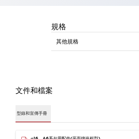
瀏覽全部
機器人
使人機協作更安全、更高效
規格
發揮協作機器人潛力的安全措施
瀏覽全部
半導體
其他規格
提高半導體製造裝置設計自由度的方法
瞬間完成開關的更換，避免停機時間拉長
充分對應安全標準
瀏覽全部
瀏覽全部
解決方案
IIoT（工業物聯網）
去面板化
RFID 認證
文件和檔案
安全及其未來
安全及其未來 | 解決⽅案
瀏覽全部
型錄和宣傳手冊
從基礎了解安全元件
瀏覽全部
資源與文件
φ16 A6系列用配件(平面鑲嵌框型)