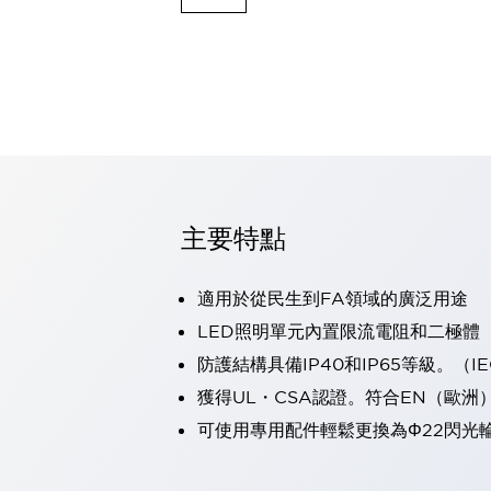
可程式控制器
可程式人機介面
工業乙太網路設備
瀏覽全部
自動識別
自動識別
感測器
瀏覽全部
行業
汽車
主要特點
工業機器人的潛在風險，從第三者角度徹底驗證
減少安全柵內的人身事故
適用於從民生到FA領域的廣泛用途
兼顧良好的視認性及減少維修工時
最適合小型裝置的安全對策
瀏覽全部
LED照明單元內置限流電阻和二極體
工具機
防護結構具備IP40和IP65等級。（IEC
降低機床成本的技巧簡單的讓人意外
獲得UL・CSA認證。符合EN（歐洲
尋找讓機床更小型化的可能性
可使用專用配件輕鬆更換為Φ22閃光
從外觀設計的觀點提升機床的附加價值
預防導致機器故障的「瞬停」
3位置促動開關確保綜合加工中心機的安全性