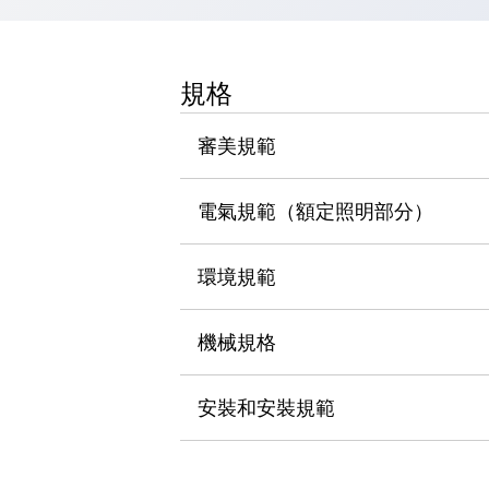
瀏覽全部
機器人
使人機協作更安全、更高效
規格
發揮協作機器人潛力的安全措施
瀏覽全部
半導體
審美規範
提高半導體製造裝置設計自由度的方法
瞬間完成開關的更換，避免停機時間拉長
充分對應安全標準
瀏覽全部
電氣規範（額定照明部分）
瀏覽全部
解決方案
環境規範
IIoT（工業物聯網）
去面板化
RFID 認證
安全及其未來
機械規格
安全及其未來 | 解決⽅案
瀏覽全部
安裝和安裝規範
從基礎了解安全元件
瀏覽全部
資源與文件