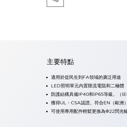
可程式控制器
可程式人機介面
工業乙太網路設備
瀏覽全部
自動識別
自動識別
感測器
瀏覽全部
行業
汽車
主要特點
工業機器人的潛在風險，從第三者角度徹底驗證
減少安全柵內的人身事故
適用於從民生到FA領域的廣泛用途
兼顧良好的視認性及減少維修工時
最適合小型裝置的安全對策
瀏覽全部
LED照明單元內置限流電阻和二極體
工具機
防護結構具備IP40和IP65等級。（IEC
降低機床成本的技巧簡單的讓人意外
獲得UL・CSA認證。符合EN（歐洲
尋找讓機床更小型化的可能性
可使用專用配件輕鬆更換為Φ22閃光
從外觀設計的觀點提升機床的附加價值
預防導致機器故障的「瞬停」
3位置促動開關確保綜合加工中心機的安全性