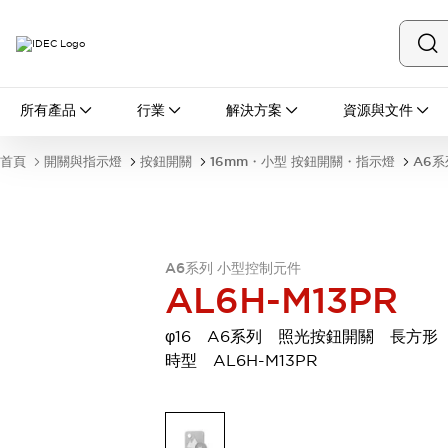
所有產品
所有產品
行業
解決方案
資源與文件
開關與指示燈
按鈕開關
首頁
開關與指示燈
按鈕開關
16mm・小型 按鈕開關・指示燈
A6系
指示燈和蜂鳴器
瀏覽全部
安全與防爆
安全設備
防爆設備
瀏覽全部
A6系列 小型控制元件
AL6H-M13PR
盤櫃
繼電器·計時器
φ16 A6系列 照光按鈕開關 長方形
電源供應器
時型 AL6H-M13PR
回路保護器
LED照明裝置
端子台
瀏覽全部
自動化