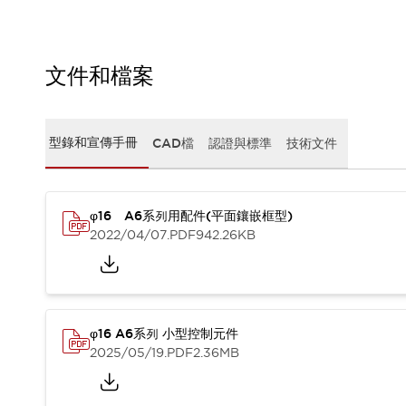
CAD檔
型錄和宣傳手冊
影片專區
選型系統
文件和檔案
軟體下載
邏輯模擬器
產品資安通知
型錄和宣傳手冊
CAD檔
認證與標準
技術文件
最新消息
新聞中心
活動
φ16 A6系列用配件(平面鑲嵌框型)
促銷活動
2022/04/07
.PDF
942.26KB
部落格
支援
聯絡我們
服務據點
產品變更/停產通知
RoHS指令對應
φ16 A6系列 小型控制元件
認證與標準
2025/05/19
.PDF
2.36MB