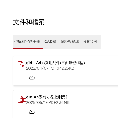
CAD檔
型錄和宣傳手冊
影片專區
選型系統
文件和檔案
軟體下載
邏輯模擬器
產品資安通知
型錄和宣傳手冊
CAD檔
認證與標準
技術文件
最新消息
新聞中心
活動
φ16 A6系列用配件(平面鑲嵌框型)
促銷活動
2022/04/07
.PDF
942.26KB
部落格
支援
聯絡我們
服務據點
產品變更/停產通知
RoHS指令對應
φ16 A6系列 小型控制元件
認證與標準
2025/05/19
.PDF
2.36MB