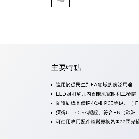
可程式控制器
可程式人機介面
工業乙太網路設備
瀏覽全部
自動識別
自動識別
感測器
瀏覽全部
行業
汽車
主要特點
工業機器人的潛在風險，從第三者角度徹底驗證
減少安全柵內的人身事故
適用於從民生到FA領域的廣泛用途
兼顧良好的視認性及減少維修工時
最適合小型裝置的安全對策
瀏覽全部
LED照明單元內置限流電阻和二極體
工具機
防護結構具備IP40和IP65等級。（IEC
降低機床成本的技巧簡單的讓人意外
獲得UL・CSA認證。符合EN（歐洲
尋找讓機床更小型化的可能性
可使用專用配件輕鬆更換為Φ22閃光
從外觀設計的觀點提升機床的附加價值
預防導致機器故障的「瞬停」
3位置促動開關確保綜合加工中心機的安全性