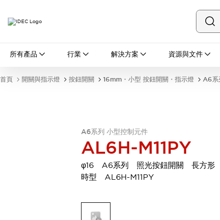
所有產品
所有產品
行業
解決方案
資源與文件
開關與指示燈
按鈕開關
首頁
開關與指示燈
按鈕開關
16mm・小型 按鈕開關・指示燈
A6系
指示燈和蜂鳴器
瀏覽全部
安全與防爆
安全設備
防爆設備
瀏覽全部
A6系列 小型控制元件
AL6H-M11PY
盤櫃
繼電器·計時器
φ16 A6系列 照光按鈕開關 長方形
電源供應器
時型 AL6H-M11PY
回路保護器
LED照明裝置
端子台
瀏覽全部
自動化