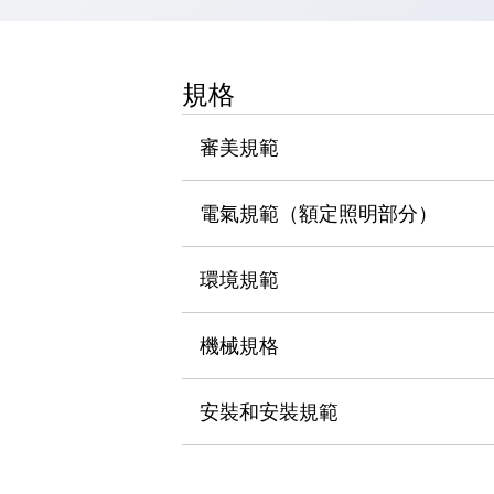
瀏覽全部
機器人
使人機協作更安全、更高效
規格
發揮協作機器人潛力的安全措施
瀏覽全部
半導體
審美規範
提高半導體製造裝置設計自由度的方法
瞬間完成開關的更換，避免停機時間拉長
充分對應安全標準
瀏覽全部
電氣規範（額定照明部分）
瀏覽全部
解決方案
環境規範
IIoT（工業物聯網）
去面板化
RFID 認證
安全及其未來
機械規格
安全及其未來 | 解決⽅案
瀏覽全部
安裝和安裝規範
從基礎了解安全元件
瀏覽全部
資源與文件