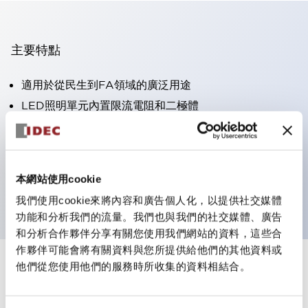
主要特點
適用於從民生到FA領域的廣泛用途
LED照明單元內置限流電阻和二極體
防護結構具備IP40和IP65等級。（IEC 60529）
獲得UL・CSA認證。符合EN（歐洲）標準。 獲得CCC
認證（不含指示燈）。
本網站使用cookie
可使用專用配件輕鬆更換為Φ22閃光輪廓
我們使用cookie來將內容和廣告個人化，以提供社交媒體
功能和分析我們的流量。我們也與我們的社交媒體、廣告
和分析合作夥伴分享有關您使用我們網站的資料，這些合
作夥伴可能會將有關資料與您所提供給他們的其他資料或
他們從您使用他們的服務時所收集的資料相結合。
+
規格
顯示全部
審美規範