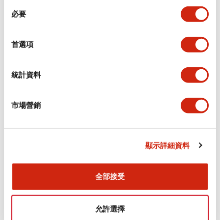
同
必要
意
電氣規範（額定照明部分）
選
擇
首選項
環境規範
機械規格
統計資料
安裝和安裝規範
市場營銷
顯示詳細資料
文件和檔案
全部接受
型錄和宣傳手冊
CAD檔
認證與標準
技術文件
允許選擇