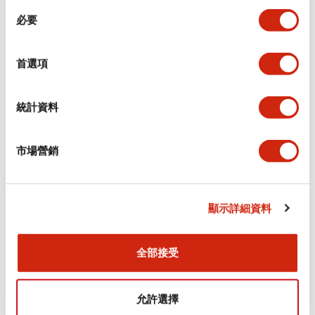
同
必要
意
電氣規範（額定照明部分）
選
擇
首選項
環境規範
機械規格
統計資料
安裝和安裝規範
市場營銷
顯示詳細資料
文件和檔案
全部接受
型錄和宣傳手冊
CAD檔
認證與標準
技術文件
允許選擇