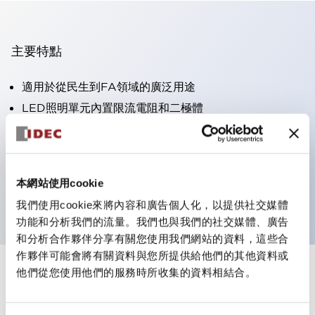
主要特點
適用於從民生到FA領域的廣泛用途
LED照明單元內置限流電阻和二極體
防護結構具備IP40和IP65等級。（IEC 60529）
獲得UL・CSA認證。符合EN（歐洲）標準。 獲得CCC
認證（不含指示燈）。
本網站使用cookie
可使用專用配件輕鬆更換為Φ22閃光輪廓
我們使用cookie來將內容和廣告個人化，以提供社交媒體
功能和分析我們的流量。我們也與我們的社交媒體、廣告
和分析合作夥伴分享有關您使用我們網站的資料，這些合
作夥伴可能會將有關資料與您所提供給他們的其他資料或
他們從您使用他們的服務時所收集的資料相結合。
+
規格
顯示全部
審美規範