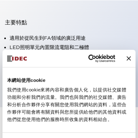
主要特點
適用於從民生到FA領域的廣泛用途
LED照明單元內置限流電阻和二極體
防護結構具備IP40和IP65等級。（IEC 60529）
獲得UL・CSA認證。符合EN（歐洲）標準。 獲得CCC
認證（不含指示燈）。
本網站使用cookie
可使用專用配件輕鬆更換為Φ22閃光輪廓
我們使用cookie來將內容和廣告個人化，以提供社交媒體
功能和分析我們的流量。我們也與我們的社交媒體、廣告
和分析合作夥伴分享有關您使用我們網站的資料，這些合
作夥伴可能會將有關資料與您所提供給他們的其他資料或
他們從您使用他們的服務時所收集的資料相結合。
+
規格
顯示全部
審美規範