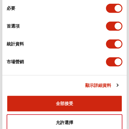
同
必要
意
電氣規範（額定照明部分）
選
擇
首選項
環境規範
機械規格
統計資料
安裝和安裝規範
市場營銷
顯示詳細資料
文件和檔案
全部接受
型錄和宣傳手冊
CAD檔
認證與標準
技術文件
允許選擇