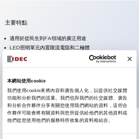
主要特點
適用於從民生到FA領域的廣泛用途
LED照明單元內置限流電阻和二極體
防護結構具備IP40和IP65等級。（IEC 60529）
獲得UL・CSA認證。符合EN（歐洲）標準。 獲得CCC
認證（不含指示燈）。
本網站使用cookie
可使用專用配件輕鬆更換為Φ22閃光輪廓
我們使用cookie來將內容和廣告個人化，以提供社交媒體
功能和分析我們的流量。我們也與我們的社交媒體、廣告
和分析合作夥伴分享有關您使用我們網站的資料，這些合
作夥伴可能會將有關資料與您所提供給他們的其他資料或
他們從您使用他們的服務時所收集的資料相結合。
+
規格
顯示全部
審美規範