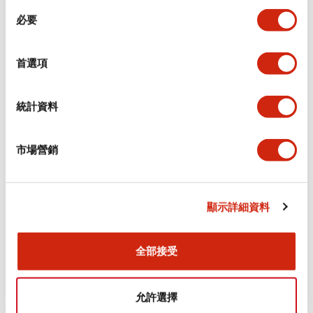
同
必要
意
電氣規範（額定照明部分）
選
擇
首選項
環境規範
機械規格
統計資料
安裝和安裝規範
市場營銷
顯示詳細資料
文件和檔案
全部接受
型錄和宣傳手冊
CAD檔
認證與標準
技術文件
允許選擇