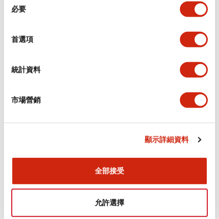
必要
意
電氣規範（額定照明部分）
選
擇
環境規範
首選項
機械規格
統計資料
安裝和安裝規範
市場營銷
顯示詳細資料
文件和檔案
全部接受
型錄和宣傳手冊
CAD檔
認證與標準
技術文件
允許選擇