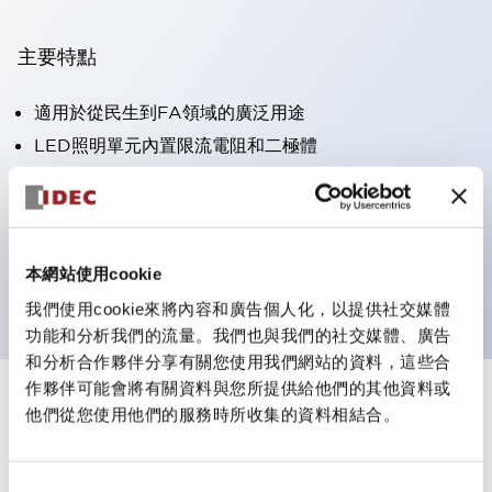
主要特點
適用於從民生到FA領域的廣泛用途
LED照明單元內置限流電阻和二極體
防護結構具備IP40和IP65等級。（IEC 60529）
獲得UL・CSA認證。符合EN（歐洲）標準。 獲得CCC
認證（不含指示燈）。
本網站使用cookie
可使用專用配件輕鬆更換為Φ22閃光輪廓
我們使用cookie來將內容和廣告個人化，以提供社交媒體
功能和分析我們的流量。我們也與我們的社交媒體、廣告
和分析合作夥伴分享有關您使用我們網站的資料，這些合
作夥伴可能會將有關資料與您所提供給他們的其他資料或
+
規格
顯示全部
他們從您使用他們的服務時所收集的資料相結合。
審美規範
同