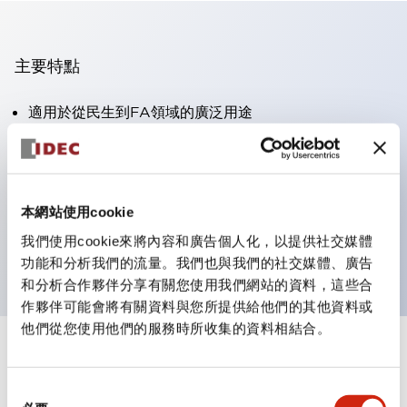
主要特點
適用於從民生到FA領域的廣泛用途
LED照明單元內置限流電阻和二極體
防護結構具備IP40和IP65等級。（IEC 60529）
獲得UL・CSA認證。符合EN（歐洲）標準。 獲得CCC
本網站使用cookie
認證（不含指示燈）。
我們使用cookie來將內容和廣告個人化，以提供社交媒體
可使用專用配件輕鬆更換為Φ22閃光輪廓
功能和分析我們的流量。我們也與我們的社交媒體、廣告
和分析合作夥伴分享有關您使用我們網站的資料，這些合
作夥伴可能會將有關資料與您所提供給他們的其他資料或
他們從您使用他們的服務時所收集的資料相結合。
+
規格
顯示全部
同
審美規範