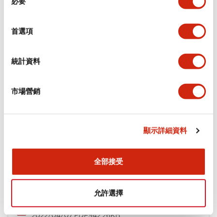
必要
意
選
環境規範
擇
首選項
機械規格
統計資料
安裝和安裝規範
市場營銷
文件和檔案
顯示詳細資料
全部接受
型錄和宣傳手冊
CAD檔
認證與標準
技術文件
允許選擇
φ16 A6系列用配件(平面鑲嵌框型)
2022/04/07
.PDF
942.26KB