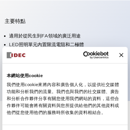
主要特點
適用於從民生到FA領域的廣泛用途
LED照明單元內置限流電阻和二極體
防護結構具備IP40和IP65等級。（IEC 60529）
獲得UL・CSA認證。符合EN（歐洲）標準。 獲得CCC
認證（不含指示燈）。
本網站使用cookie
可使用專用配件輕鬆更換為Φ22閃光輪廓
我們使用cookie來將內容和廣告個人化，以提供社交媒體
功能和分析我們的流量。我們也與我們的社交媒體、廣告
和分析合作夥伴分享有關您使用我們網站的資料，這些合
作夥伴可能會將有關資料與您所提供給他們的其他資料或
他們從您使用他們的服務時所收集的資料相結合。
+
規格
顯示全部
審美規範