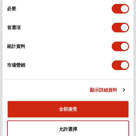
同
必要
意
電氣規範（額定照明部分）
選
擇
首選項
環境規範
機械規格
統計資料
安裝和安裝規範
市場營銷
顯示詳細資料
文件和檔案
全部接受
型錄和宣傳手冊
CAD檔
認證與標準
技術文件
允許選擇