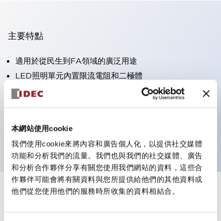
主要特點
適用於從民生到FA領域的廣泛用途
LED照明單元內置限流電阻和二極體
防護結構具備IP40和IP65等級。（IEC 60529）
獲得UL・CSA認證。符合EN（歐洲）標準。 獲得CCC
認證（不含指示燈）。
本網站使用cookie
可使用專用配件輕鬆更換為Φ22閃光輪廓
我們使用cookie來將內容和廣告個人化，以提供社交媒體
功能和分析我們的流量。我們也與我們的社交媒體、廣告
和分析合作夥伴分享有關您使用我們網站的資料，這些合
作夥伴可能會將有關資料與您所提供給他們的其他資料或
他們從您使用他們的服務時所收集的資料相結合。
+
規格
顯示全部
審美規範