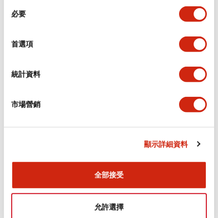
同
必要
意
電氣規範（額定照明部分）
選
擇
首選項
環境規範
機械規格
統計資料
安裝和安裝規範
市場營銷
顯示詳細資料
文件和檔案
全部接受
型錄和宣傳手冊
CAD檔
認證與標準
技術文件
允許選擇