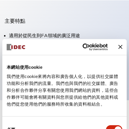
主要特點
適用於從民生到FA領域的廣泛用途
LED照明單元內置限流電阻和二極體
防護結構具備IP40和IP65等級。（IEC 60529）
獲得UL・CSA認證。符合EN（歐洲）標準。 獲得CCC
本網站使用cookie
認證（不含指示燈）。
我們使用cookie來將內容和廣告個人化，以提供社交媒體
可使用專用配件輕鬆更換為Φ22閃光輪廓
功能和分析我們的流量。我們也與我們的社交媒體、廣告
和分析合作夥伴分享有關您使用我們網站的資料，這些合
作夥伴可能會將有關資料與您所提供給他們的其他資料或
他們從您使用他們的服務時所收集的資料相結合。
+
規格
顯示全部
同
審美規範