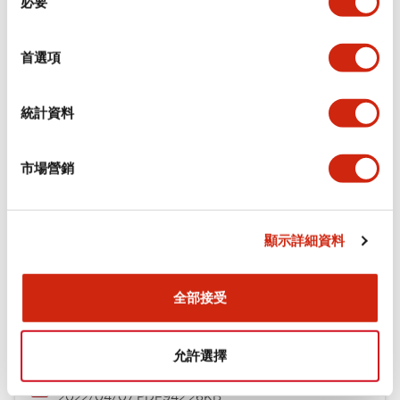
必要
意
選
環境規範
擇
首選項
機械規格
統計資料
安裝和安裝規範
市場營銷
文件和檔案
顯示詳細資料
全部接受
型錄和宣傳手冊
CAD檔
認證與標準
技術文件
允許選擇
φ16 A6系列用配件(平面鑲嵌框型)
2022/04/07
.PDF
942.26KB