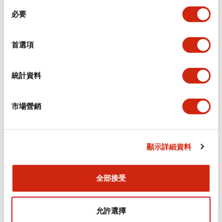
同
必要
意
電氣規範（額定照明部分）
選
擇
首選項
環境規範
機械規格
統計資料
安裝和安裝規範
市場營銷
顯示詳細資料
文件和檔案
全部接受
型錄和宣傳手冊
CAD檔
認證與標準
技術文件
允許選擇