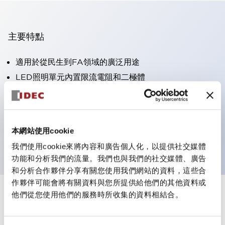
主要特點
適用於從民生到FA領域的廣泛用途
LED照明單元內置限流電阻和二極體
防護結構具備IP40和IP65等級。（IEC 60529）
獲得UL・CSA認證。符合EN（歐洲）標準。 獲得CCC
認證（不含指示燈）。
本網站使用cookie
可使用專用配件輕鬆更換為Φ22閃光輪廓
我們使用cookie來將內容和廣告個人化，以提供社交媒體
功能和分析我們的流量。我們也與我們的社交媒體、廣告
和分析合作夥伴分享有關您使用我們網站的資料，這些合
作夥伴可能會將有關資料與您所提供給他們的其他資料或
他們從您使用他們的服務時所收集的資料相結合。
+
規格
顯示全部
審美規範