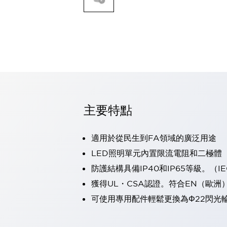
可程式控制器
可程式人機介面
工業乙太網路設備
瀏覽全部
自動識別
自動識別
感測器
瀏覽全部
行業
汽車
主要特點
工業機器人的潛在風險，從第三者角度徹底驗證
減少安全柵內的人身事故
適用於從民生到FA領域的廣泛用途
兼顧良好的視認性及減少維修工時
最適合小型裝置的安全對策
瀏覽全部
LED照明單元內置限流電阻和二極體
工具機
防護結構具備IP40和IP65等級。（IEC
降低機床成本的技巧簡單的讓人意外
獲得UL・CSA認證。符合EN（歐洲
尋找讓機床更小型化的可能性
可使用專用配件輕鬆更換為Φ22閃光
從外觀設計的觀點提升機床的附加價值
預防導致機器故障的「瞬停」
3位置促動開關確保綜合加工中心機的安全性