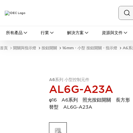
所有產品
所有產品
行業
解決方案
資源與文件
開關與指示燈
按鈕開關
首頁
開關與指示燈
按鈕開關
16mm・小型 按鈕開關・指示燈
A6系
指示燈和蜂鳴器
瀏覽全部
安全與防爆
安全設備
防爆設備
瀏覽全部
A6系列 小型控制元件
AL6G-A23A
盤櫃
繼電器·計時器
φ16 A6系列 照光按鈕開關 長方形
電源供應器
替型 AL6G-A23A
回路保護器
LED照明裝置
端子台
瀏覽全部
自動化