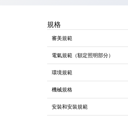
瀏覽全部
機器人
使人機協作更安全、更高效
規格
發揮協作機器人潛力的安全措施
瀏覽全部
半導體
審美規範
提高半導體製造裝置設計自由度的方法
瞬間完成開關的更換，避免停機時間拉長
充分對應安全標準
瀏覽全部
電氣規範（額定照明部分）
瀏覽全部
解決方案
環境規範
IIoT（工業物聯網）
去面板化
RFID 認證
安全及其未來
機械規格
安全及其未來 | 解決⽅案
瀏覽全部
安裝和安裝規範
從基礎了解安全元件
瀏覽全部
資源與文件