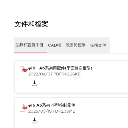
CAD檔
型錄和宣傳手冊
影片專區
選型系統
文件和檔案
軟體下載
邏輯模擬器
產品資安通知
型錄和宣傳手冊
CAD檔
認證與標準
技術文件
最新消息
新聞中心
活動
φ16 A6系列用配件(平面鑲嵌框型)
促銷活動
2022/04/07
.PDF
942.26KB
部落格
支援
聯絡我們
服務據點
產品變更/停產通知
RoHS指令對應
φ16 A6系列 小型控制元件
認證與標準
2025/05/19
.PDF
2.36MB