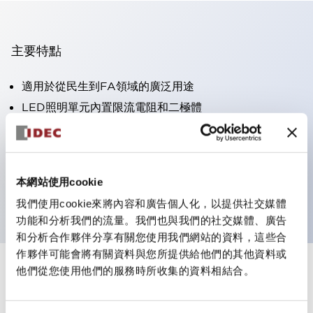
主要特點
適用於從民生到FA領域的廣泛用途
LED照明單元內置限流電阻和二極體
防護結構具備IP40和IP65等級。（IEC 60529）
獲得UL・CSA認證。符合EN（歐洲）標準。 獲得CCC
認證（不含指示燈）。
本網站使用cookie
可使用專用配件輕鬆更換為Φ22閃光輪廓
我們使用cookie來將內容和廣告個人化，以提供社交媒體
功能和分析我們的流量。我們也與我們的社交媒體、廣告
和分析合作夥伴分享有關您使用我們網站的資料，這些合
作夥伴可能會將有關資料與您所提供給他們的其他資料或
他們從您使用他們的服務時所收集的資料相結合。
+
規格
顯示全部
審美規範