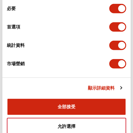
同
必要
意
電氣規範（額定照明部分）
選
擇
首選項
環境規範
機械規格
統計資料
安裝和安裝規範
市場營銷
顯示詳細資料
文件和檔案
全部接受
型錄和宣傳手冊
CAD檔
認證與標準
技術文件
允許選擇