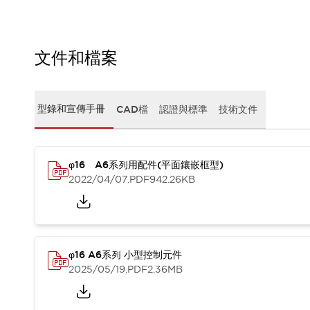
CAD檔
型錄和宣傳手冊
影片專區
選型系統
文件和檔案
軟體下載
邏輯模擬器
產品資安通知
型錄和宣傳手冊
CAD檔
認證與標準
技術文件
最新消息
新聞中心
活動
φ16 A6系列用配件(平面鑲嵌框型)
促銷活動
2022/04/07
.PDF
942.26KB
部落格
支援
聯絡我們
服務據點
產品變更/停產通知
RoHS指令對應
φ16 A6系列 小型控制元件
認證與標準
2025/05/19
.PDF
2.36MB