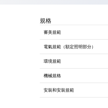
瀏覽全部
機器人
使人機協作更安全、更高效
規格
發揮協作機器人潛力的安全措施
瀏覽全部
半導體
審美規範
提高半導體製造裝置設計自由度的方法
瞬間完成開關的更換，避免停機時間拉長
充分對應安全標準
瀏覽全部
電氣規範（額定照明部分）
瀏覽全部
解決方案
環境規範
IIoT（工業物聯網）
去面板化
RFID 認證
安全及其未來
機械規格
安全及其未來 | 解決⽅案
瀏覽全部
安裝和安裝規範
從基礎了解安全元件
瀏覽全部
資源與文件