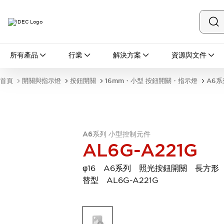
所有產品
所有產品
行業
解決方案
資源與文件
開關與指示燈
按鈕開關
首頁
開關與指示燈
按鈕開關
16mm・小型 按鈕開關・指示燈
A6系
指示燈和蜂鳴器
瀏覽全部
安全與防爆
安全設備
防爆設備
瀏覽全部
A6系列 小型控制元件
AL6G-A221G
盤櫃
繼電器·計時器
φ16 A6系列 照光按鈕開關 長方形
電源供應器
替型 AL6G-A221G
回路保護器
LED照明裝置
端子台
瀏覽全部
自動化