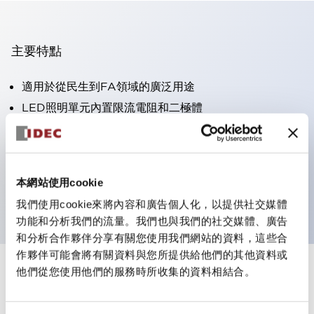
主要特點
適用於從民生到FA領域的廣泛用途
LED照明單元內置限流電阻和二極體
防護結構具備IP40和IP65等級。（IEC 60529）
獲得UL・CSA認證。符合EN（歐洲）標準。 獲得CCC
認證（不含指示燈）。
本網站使用cookie
可使用專用配件輕鬆更換為Φ22閃光輪廓
我們使用cookie來將內容和廣告個人化，以提供社交媒體
功能和分析我們的流量。我們也與我們的社交媒體、廣告
和分析合作夥伴分享有關您使用我們網站的資料，這些合
作夥伴可能會將有關資料與您所提供給他們的其他資料或
他們從您使用他們的服務時所收集的資料相結合。
+
規格
顯示全部
審美規範