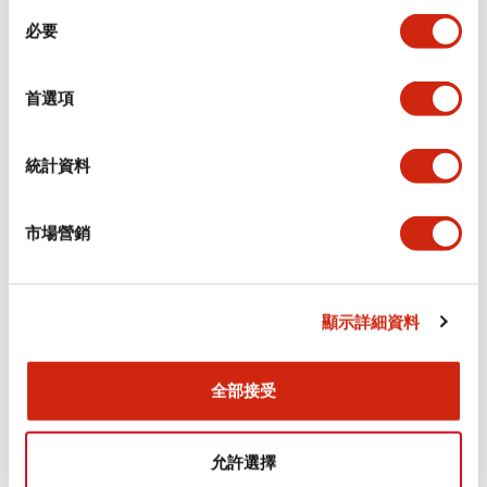
同
必要
意
電氣規範（額定照明部分）
選
擇
首選項
環境規範
機械規格
統計資料
安裝和安裝規範
市場營銷
顯示詳細資料
文件和檔案
全部接受
型錄和宣傳手冊
CAD檔
認證與標準
技術文件
允許選擇