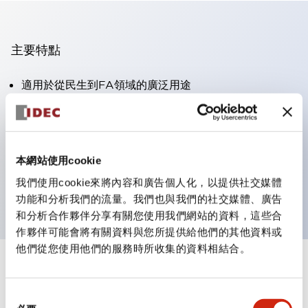
主要特點
適用於從民生到FA領域的廣泛用途
LED照明單元內置限流電阻和二極體
防護結構具備IP40和IP65等級。（IEC 60529）
獲得UL・CSA認證。符合EN（歐洲）標準。 獲得CCC
本網站使用cookie
認證（不含指示燈）。
我們使用cookie來將內容和廣告個人化，以提供社交媒體
可使用專用配件輕鬆更換為Φ22閃光輪廓
功能和分析我們的流量。我們也與我們的社交媒體、廣告
和分析合作夥伴分享有關您使用我們網站的資料，這些合
作夥伴可能會將有關資料與您所提供給他們的其他資料或
他們從您使用他們的服務時所收集的資料相結合。
+
規格
顯示全部
同
審美規範