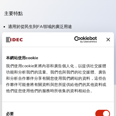
主要特點
適用於從民生到FA領域的廣泛用途
LED照明單元內置限流電阻和二極體
防護結構具備IP40和IP65等級。（IEC 60529）
獲得UL・CSA認證。符合EN（歐洲）標準。 獲得CCC
認證（不含指示燈）。
本網站使用cookie
可使用專用配件輕鬆更換為Φ22閃光輪廓
我們使用cookie來將內容和廣告個人化，以提供社交媒體
功能和分析我們的流量。我們也與我們的社交媒體、廣告
和分析合作夥伴分享有關您使用我們網站的資料，這些合
作夥伴可能會將有關資料與您所提供給他們的其他資料或
他們從您使用他們的服務時所收集的資料相結合。
+
規格
顯示全部
同
審美規範
必要
意