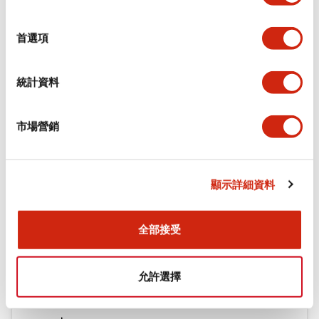
選
環境規範
擇
首選項
機械規格
統計資料
安裝和安裝規範
市場營銷
文件和檔案
顯示詳細資料
型錄和宣傳手冊
CAD檔
認證與標準
技術文件
全部接受
允許選擇
φ16 A6系列用配件(平面鑲嵌框型)
2022/04/07
.PDF
942.26KB