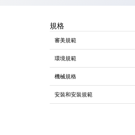
瀏覽全部
機器人
使人機協作更安全、更高效
規格
發揮協作機器人潛力的安全措施
瀏覽全部
半導體
審美規範
提高半導體製造裝置設計自由度的方法
瞬間完成開關的更換，避免停機時間拉長
充分對應安全標準
瀏覽全部
環境規範
瀏覽全部
解決方案
機械規格
IIoT（工業物聯網）
去面板化
RFID 認證
安全及其未來
安裝和安裝規範
安全及其未來 | 解決⽅案
瀏覽全部
從基礎了解安全元件
瀏覽全部
資源與文件