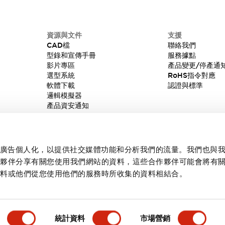
資源與文件
支援
CAD檔
聯絡我們
型錄和宣傳手冊
服務據點
影片專區
產品變更/停產通
選型系統
RoHS指令對應
軟體下載
認證與標準
邏輯模擬器
產品資安通知
內容和廣告個人化，以提供社交媒體功能和分析我們的流量。我們也與
作夥伴分享有關您使用我們網站的資料，這些合作夥伴可能會將有
資料或他們從您使用他們的服務時所收集的資料相結合。
統計資料
市場營銷
產品詳情
主要特點
規格
文件和檔案