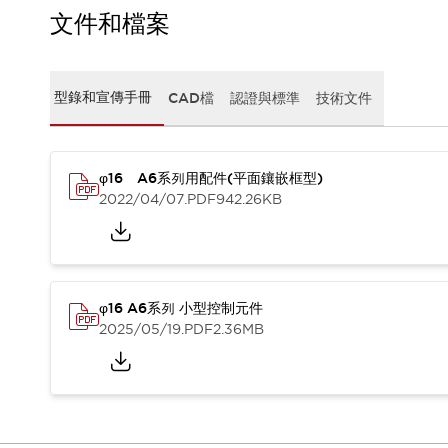
CAD檔
文件和檔案
型錄和宣傳手冊
影片專區
選型系統
型錄和宣傳手冊
CAD檔
認證與標準
技術文件
軟體下載
邏輯模擬器
產品資安通知
最新消息
φ16 A6系列用配件(平面鑲嵌框型)
新聞中心
2022/04/07
.PDF
942.26KB
活動
促銷活動
部落格
支援
φ16 A6系列 小型控制元件
聯絡我們
服務據點
2025/05/19
.PDF
2.36MB
產品變更/停產通知
RoHS指令對應
認證與標準