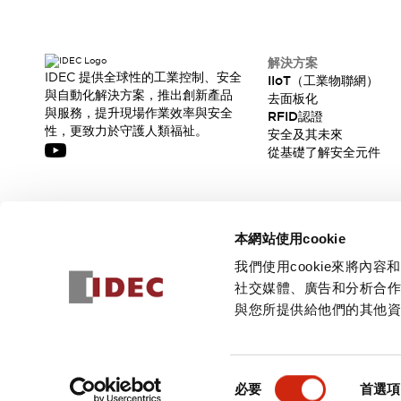
解決方案
IDEC 提供全球性的工業控制、安全
IIoT（工業物聯網）
與自動化解決方案，推出創新產品
去面板化
與服務，提升現場作業效率與安全
RFID認證
性，更致力於守護人類福祉。
安全及其未來
從基礎了解安全元件
訂閱我們的電子報，獲取我們的最新訊息!
本網站使用cookie
訂閱
我們使用cookie來將
社交媒體、廣告和分析合
與您所提供給他們的其他
© 2026 IDEC Corporation
隱私權政策
使用條款
同
必要
首選項
意