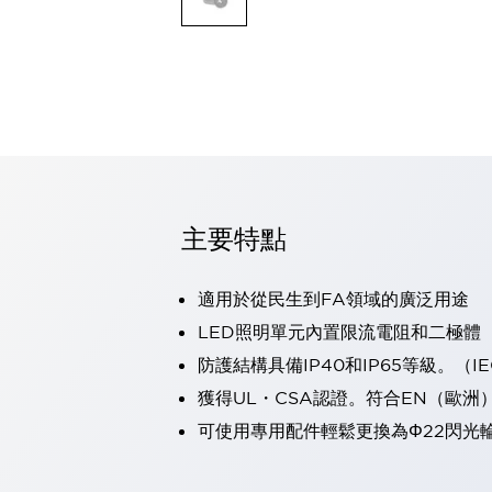
可程式控制器
可程式人機介面
工業乙太網路設備
瀏覽全部
自動識別
自動識別
感測器
瀏覽全部
行業
汽車
主要特點
工業機器人的潛在風險，從第三者角度徹底驗證
減少安全柵內的人身事故
適用於從民生到FA領域的廣泛用途
兼顧良好的視認性及減少維修工時
最適合小型裝置的安全對策
瀏覽全部
LED照明單元內置限流電阻和二極體
工具機
防護結構具備IP40和IP65等級。（IEC
降低機床成本的技巧簡單的讓人意外
獲得UL・CSA認證。符合EN（歐洲
尋找讓機床更小型化的可能性
可使用專用配件輕鬆更換為Φ22閃光
從外觀設計的觀點提升機床的附加價值
預防導致機器故障的「瞬停」
3位置促動開關確保綜合加工中心機的安全性