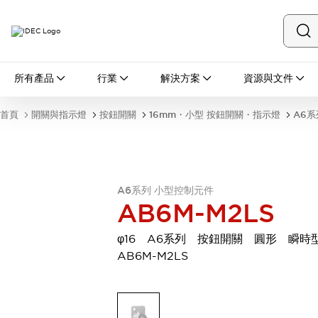
所有產品
所有產品
行業
解決方案
資源與文件
開關與指示燈
按鈕開關
首頁
開關與指示燈
按鈕開關
16mm・小型 按鈕開關・指示燈
A6系
指示燈和蜂鳴器
瀏覽全部
安全與防爆
安全設備
防爆設備
瀏覽全部
A6系列 小型控制元件
AB6M-M2LS
盤櫃
繼電器·計時器
φ16 A6系列 按鈕開關 圓形 瞬
電源供應器
AB6M-M2LS
回路保護器
LED照明裝置
端子台
瀏覽全部
自動化