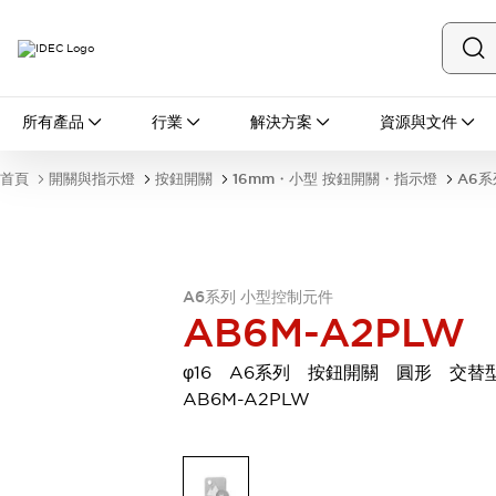
所有產品
所有產品
行業
解決方案
資源與文件
開關與指示燈
按鈕開關
首頁
開關與指示燈
按鈕開關
16mm・小型 按鈕開關・指示燈
A6系
指示燈和蜂鳴器
瀏覽全部
安全與防爆
安全設備
防爆設備
瀏覽全部
A6系列 小型控制元件
AB6M-A2PLW
盤櫃
繼電器·計時器
φ16 A6系列 按鈕開關 圓形 交
電源供應器
AB6M-A2PLW
回路保護器
LED照明裝置
端子台
瀏覽全部
自動化