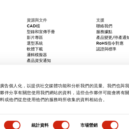
資源與文件
支援
CAD檔
聯絡我們
型錄和宣傳手冊
服務據點
影片專區
產品變更/停產通
選型系統
RoHS指令對應
軟體下載
認證與標準
邏輯模擬器
產品資安通知
內容和廣告個人化，以提供社交媒體功能和分析我們的流量。我們也與
作夥伴分享有關您使用我們網站的資料，這些合作夥伴可能會將有
資料或他們從您使用他們的服務時所收集的資料相結合。
統計資料
市場營銷
產品詳情
主要特點
規格
文件和檔案