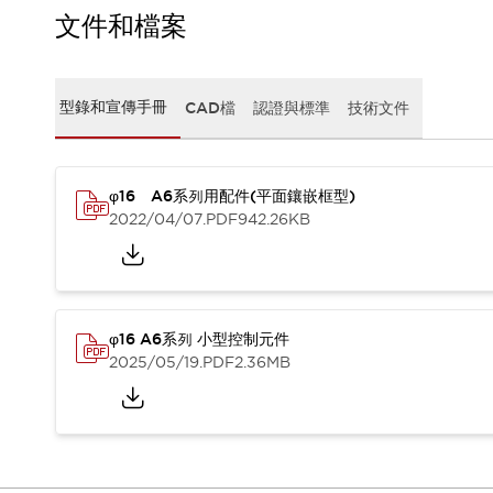
CAD檔
文件和檔案
型錄和宣傳手冊
影片專區
選型系統
型錄和宣傳手冊
CAD檔
認證與標準
技術文件
軟體下載
邏輯模擬器
產品資安通知
最新消息
φ16 A6系列用配件(平面鑲嵌框型)
新聞中心
2022/04/07
.PDF
942.26KB
活動
促銷活動
部落格
支援
φ16 A6系列 小型控制元件
聯絡我們
服務據點
2025/05/19
.PDF
2.36MB
產品變更/停產通知
RoHS指令對應
認證與標準