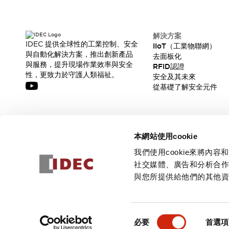
解決方案
IDEC 提供全球性的工業控制、安全
IIoT（工業物聯網）
與自動化解決方案，推出創新產品
去面板化
與服務，提升現場作業效率與安全
RFID認證
性，更致力於守護人類福祉。
安全及其未來
從基礎了解安全元件
訂閱我們的電子報，獲取我們的最新訊息!
本網站使用cookie
訂閱
我們使用cookie來將
社交媒體、廣告和分析合
與您所提供給他們的其他
© 2026 IDEC Corporation
隱私權政策
使用條款
同
必要
首選項
意