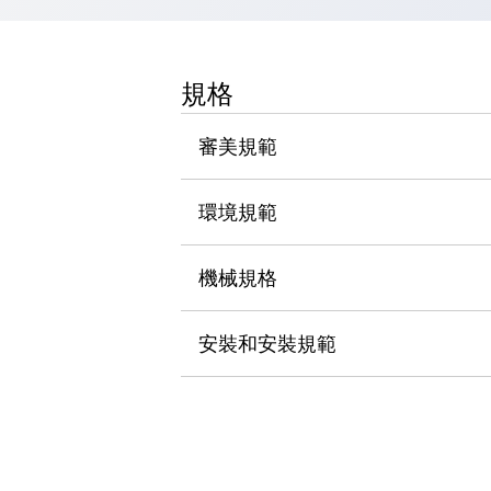
瀏覽全部
機器人
使人機協作更安全、更高效
規格
發揮協作機器人潛力的安全措施
瀏覽全部
半導體
審美規範
提高半導體製造裝置設計自由度的方法
瞬間完成開關的更換，避免停機時間拉長
充分對應安全標準
瀏覽全部
環境規範
瀏覽全部
解決方案
機械規格
IIoT（工業物聯網）
去面板化
RFID 認證
安全及其未來
安裝和安裝規範
安全及其未來 | 解決⽅案
瀏覽全部
從基礎了解安全元件
瀏覽全部
資源與文件