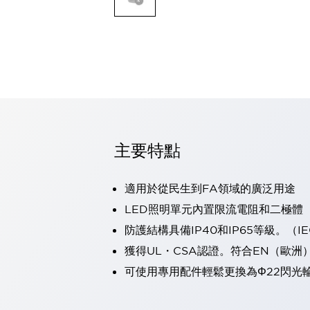
可程式控制器
可程式人機介面
工業乙太網路設備
瀏覽全部
自動識別
自動識別
感測器
瀏覽全部
行業
汽車
主要特點
工業機器人的潛在風險，從第三者角度徹底驗證
減少安全柵內的人身事故
適用於從民生到FA領域的廣泛用途
兼顧良好的視認性及減少維修工時
最適合小型裝置的安全對策
瀏覽全部
LED照明單元內置限流電阻和二極體
工具機
防護結構具備IP40和IP65等級。（IEC
降低機床成本的技巧簡單的讓人意外
獲得UL・CSA認證。符合EN（歐洲
尋找讓機床更小型化的可能性
可使用專用配件輕鬆更換為Φ22閃光
從外觀設計的觀點提升機床的附加價值
預防導致機器故障的「瞬停」
3位置促動開關確保綜合加工中心機的安全性