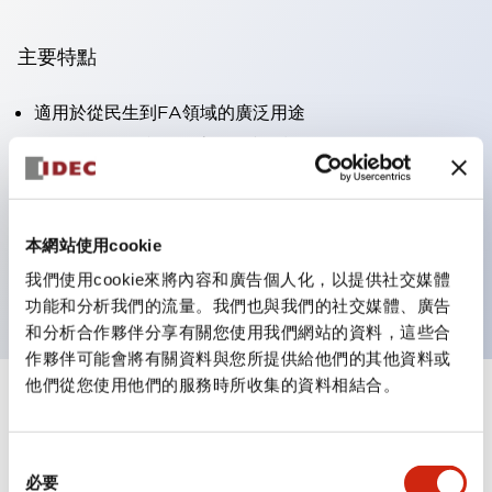
主要特點
適用於從民生到FA領域的廣泛用途
LED照明單元內置限流電阻和二極體
防護結構具備IP40和IP65等級。（IEC 60529）
獲得UL・CSA認證。符合EN（歐洲）標準。 獲得CCC
認證（不含指示燈）。
本網站使用cookie
可使用專用配件輕鬆更換為Φ22閃光輪廓
我們使用cookie來將內容和廣告個人化，以提供社交媒體
功能和分析我們的流量。我們也與我們的社交媒體、廣告
和分析合作夥伴分享有關您使用我們網站的資料，這些合
作夥伴可能會將有關資料與您所提供給他們的其他資料或
他們從您使用他們的服務時所收集的資料相結合。
+
規格
顯示全部
同
審美規範
必要
意