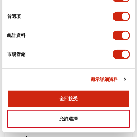
選
環境規範
擇
首選項
機械規格
統計資料
安裝和安裝規範
市場營銷
文件和檔案
顯示詳細資料
型錄和宣傳手冊
CAD檔
認證與標準
技術文件
全部接受
允許選擇
φ16 A6系列用配件(平面鑲嵌框型)
2022/04/07
.PDF
942.26KB