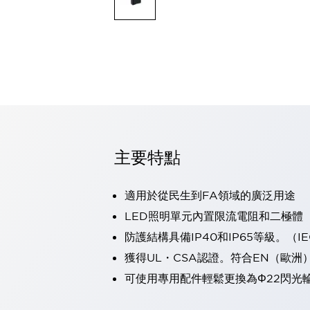
可程式控制器
可程式人機介面
工業乙太網路設備
瀏覽全部
自動識別
自動識別
感測器
瀏覽全部
行業
汽車
主要特點
工業機器人的潛在風險，從第三者角度徹底驗證
減少安全柵內的人身事故
兼顧良好的視認性及減少維修工時
適用於從民生到FA領域的廣泛用途
最適合小型裝置的安全對策
瀏覽全部
LED照明單元內置限流電阻和二極體
工具機
防護結構具備IP40和IP65等級。（IEC
降低機床成本的技巧簡單的讓人意外
尋找讓機床更小型化的可能性
獲得UL・CSA認證。符合EN（歐洲
從外觀設計的觀點提升機床的附加價值
可使用專用配件輕鬆更換為Φ22閃光
預防導致機器故障的「瞬停」
3位置促動開關確保綜合加工中心機的安全性