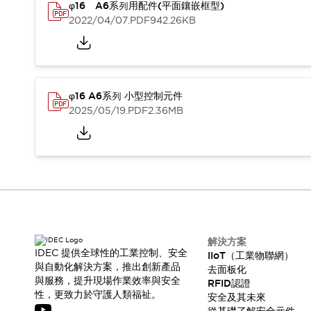
CAD檔
φ16 A6系列用配件(平面鑲嵌框型)
型錄和宣傳手冊
2022/04/07
.PDF
942.26KB
影片專區
選型系統
軟體下載
邏輯模擬器
φ16 A6系列 小型控制元件
產品資安通知
2025/05/19
.PDF
2.36MB
最新消息
新聞中心
活動
促銷活動
部落格
支援
聯絡我們
服務據點
產品變更/停產通知
解決方案
RoHS指令對應
IDEC 提供全球性的工業控制、安全
IIoT（工業物聯網）
與自動化解決方案，推出創新產品
認證與標準
去面板化
與服務，提升現場作業效率與安全
RFID認證
性，更致力於守護人類福祉。
安全及其未來