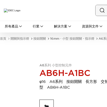
所有產品
所有產品
行業
解決方案
資源與文件
開關與指示燈
按鈕開關
首頁
開關與指示燈
按鈕開關
16mm・小型 按鈕開關・指示燈
A6系
指示燈和蜂鳴器
瀏覽全部
安全與防爆
安全設備
防爆設備
瀏覽全部
A6系列 小型控制元件
盤櫃
AB6H-A1BC
繼電器·計時器
電源供應器
φ16 A6系列 按鈕開關 長方形 交
回路保護器
型 AB6H-A1BC
LED照明裝置
端子台
瀏覽全部
自動化