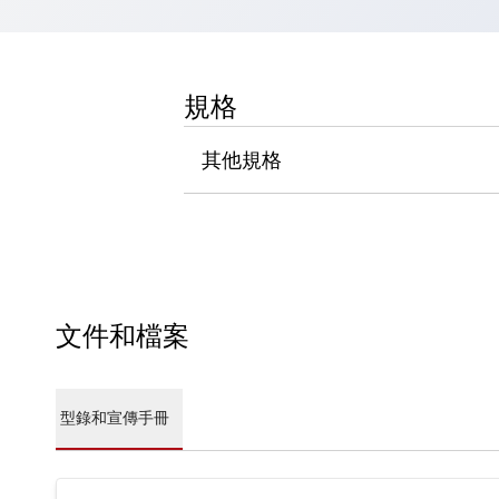
瀏覽全部
機器人
使人機協作更安全、更高效
規格
發揮協作機器人潛力的安全措施
瀏覽全部
半導體
提高半導體製造裝置設計自由度的方法
其他規格
瞬間完成開關的更換，避免停機時間拉長
充分對應安全標準
瀏覽全部
瀏覽全部
解決方案
IIoT（工業物聯網）
去面板化
RFID 認證
文件和檔案
安全及其未來
安全及其未來 | 解決⽅案
瀏覽全部
型錄和宣傳手冊
從基礎了解安全元件
瀏覽全部
資源與文件