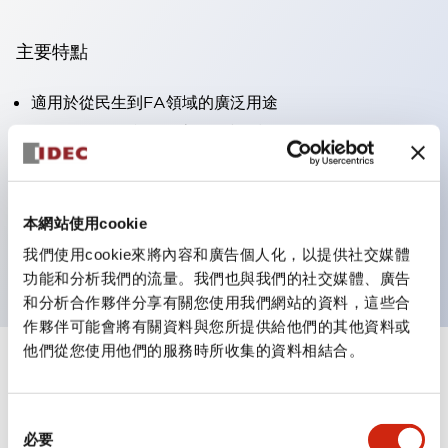
主要特點
適用於從民生到FA領域的廣泛用途
LED照明單元內置限流電阻和二極體
防護結構具備IP40和IP65等級。（IEC 60529）
獲得UL・CSA認證。符合EN（歐洲）標準。 獲得CCC
認證（不含指示燈）。
本網站使用cookie
可使用專用配件輕鬆更換為Φ22閃光輪廓
我們使用cookie來將內容和廣告個人化，以提供社交媒體
功能和分析我們的流量。我們也與我們的社交媒體、廣告
和分析合作夥伴分享有關您使用我們網站的資料，這些合
作夥伴可能會將有關資料與您所提供給他們的其他資料或
他們從您使用他們的服務時所收集的資料相結合。
+
規格
顯示全部
同
審美規範
必要
意