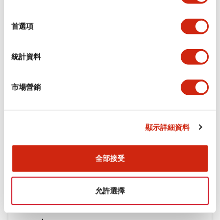
選
環境規範
擇
首選項
機械規格
統計資料
安裝和安裝規範
市場營銷
文件和檔案
顯示詳細資料
型錄和宣傳手冊
CAD檔
認證與標準
技術文件
全部接受
允許選擇
φ16 A6系列用配件(平面鑲嵌框型)
2022/04/07
.PDF
942.26KB