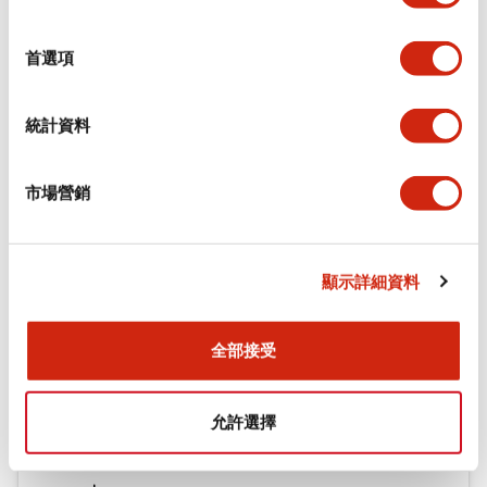
選
環境規範
擇
首選項
機械規格
統計資料
安裝和安裝規範
市場營銷
文件和檔案
顯示詳細資料
型錄和宣傳手冊
CAD檔
認證與標準
技術文件
全部接受
允許選擇
φ16 A6系列用配件(平面鑲嵌框型)
2022/04/07
.PDF
942.26KB