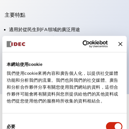
主要特點
適用於從民生到FA領域的廣泛用途
LED照明單元內置限流電阻和二極體
防護結構具備IP40和IP65等級。（IEC 60529）
獲得UL・CSA認證。符合EN（歐洲）標準。 獲得CCC
認證（不含指示燈）。
本網站使用cookie
可使用專用配件輕鬆更換為Φ22閃光輪廓
我們使用cookie來將內容和廣告個人化，以提供社交媒體
功能和分析我們的流量。我們也與我們的社交媒體、廣告
和分析合作夥伴分享有關您使用我們網站的資料，這些合
作夥伴可能會將有關資料與您所提供給他們的其他資料或
他們從您使用他們的服務時所收集的資料相結合。
+
規格
顯示全部
同
審美規範
必要
意