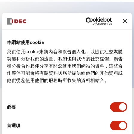
主要特點
具備保護結構IP40及IP65（IEC 60529）
本網站使用cookie
作業性提升的背部端子方式，全系列統一22mm軸長的
我們使用cookie來將內容和廣告個人化，以提供社交媒體
平坦端子面。
功能和分析我們的流量。我們也與我們的社交媒體、廣告
UL・CSA認證品
和分析合作夥伴分享有關您使用我們網站的資料，這些合
作夥伴可能會將有關資料與您所提供給他們的其他資料或
他們從您使用他們的服務時所收集的資料相結合。
+
同
規格
顯示全部
必要
意
選
審美規範
擇
首選項
環境規範