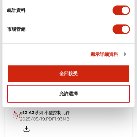
統計資料
機械規格
市場營銷
安裝和安裝規範
顯示詳細資料
文件和檔案
全部接受
型錄和宣傳手冊
CAD檔
認證與標準
技術文件
允許選擇
φ12 A2系列 小型控制元件
2025/05/19
.PDF
1.93MB