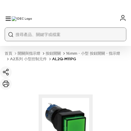
首頁
開關與指示燈
按鈕開關
16mm・小型 按鈕開關・指示燈
A2系列 小型控制元件
AL2Q-M11PG