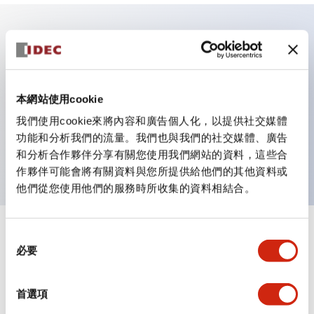
主要特點
具備保護結構IP40及IP65（IEC 60529）
本網站使用cookie
作業性提升的背部端子方式，全系列統一22mm軸長的
我們使用cookie來將內容和廣告個人化，以提供社交媒體
平坦端子面。
功能和分析我們的流量。我們也與我們的社交媒體、廣告
UL・CSA認證品
和分析合作夥伴分享有關您使用我們網站的資料，這些合
作夥伴可能會將有關資料與您所提供給他們的其他資料或
他們從您使用他們的服務時所收集的資料相結合。
+
同
規格
顯示全部
必要
意
選
審美規範
擇
首選項
環境規範