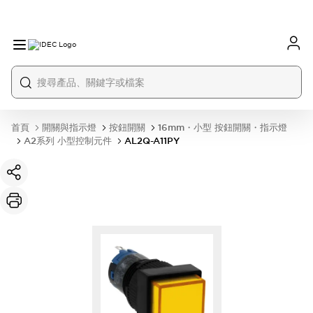
首頁
開關與指示燈
按鈕開關
16mm・小型 按鈕開關・指示燈
A2系列 小型控制元件
AL2Q-A11PY