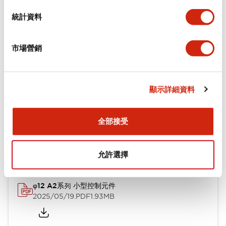
統計資料
機械規格
市場營銷
安裝和安裝規範
顯示詳細資料
文件和檔案
全部接受
型錄和宣傳手冊
CAD檔
認證與標準
技術文件
允許選擇
φ12 A2系列 小型控制元件
2025/05/19
.PDF
1.93MB