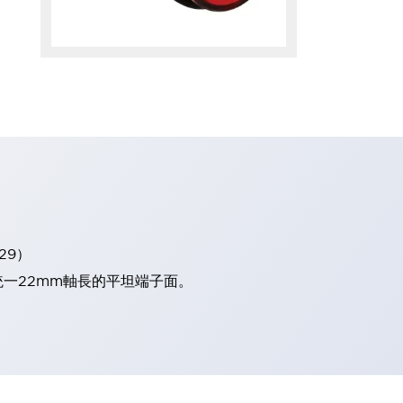
29）
一22mm軸長的平坦端子面。