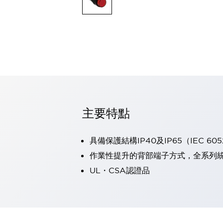
可程式控制器
可程式人機介面
工業乙太網路設備
瀏覽全部
自動識別
自動識別
感測器
瀏覽全部
行業
汽車
主要特點
工業機器人的潛在風險，從第三者角度徹底驗證
減少安全柵內的人身事故
兼顧良好的視認性及減少維修工時
具備保護結構IP40及IP65（IEC 605
最適合小型裝置的安全對策
瀏覽全部
作業性提升的背部端子方式，全系列統
工具機
UL・CSA認證品
降低機床成本的技巧簡單的讓人意外
尋找讓機床更小型化的可能性
從外觀設計的觀點提升機床的附加價值
預防導致機器故障的「瞬停」
3位置促動開關確保綜合加工中心機的安全性