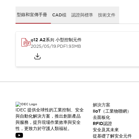
CAD檔
型錄和宣傳手冊
型錄和宣傳手冊
CAD檔
認證與標準
技術文件
影片專區
選型系統
軟體下載
邏輯模擬器
φ12 A2系列 小型控制元件
產品資安通知
2025/05/19
.PDF
1.93MB
最新消息
新聞中心
活動
促銷活動
部落格
支援
聯絡我們
服務據點
產品變更/停產通知
解決方案
IDEC 提供全球性的工業控制、安全
IIoT（工業物聯網）
RoHS指令對應
與自動化解決方案，推出創新產品
去面板化
認證與標準
與服務，提升現場作業效率與安全
RFID認證
性，更致力於守護人類福祉。
安全及其未來
從基礎了解安全元件