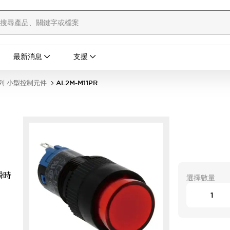
最新消息
支援
列 小型控制元件
AL2M-M11PR
瞬時
選擇數量