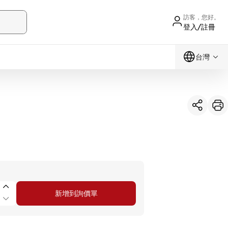
訪客，您好。
登入/註冊
台灣
新增到詢價單