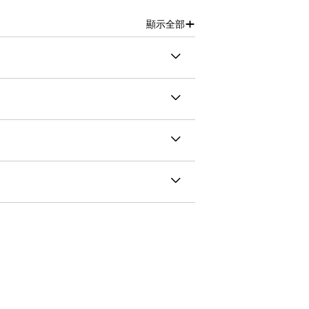
+
顯示全部