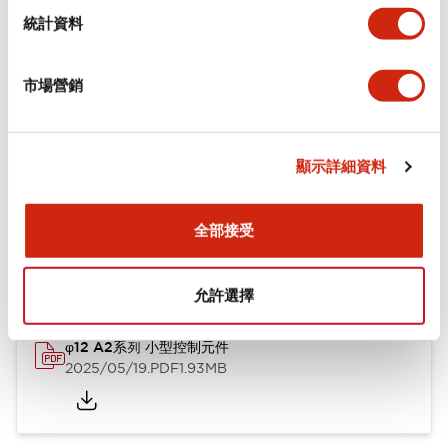
機械規格
統計資料
安裝和安裝規範
市場營銷
顯示詳細資料
文件和檔案
全部接受
型錄和宣傳手冊
CAD檔
認證與標準
技術文件
允許選擇
φ12 A2系列 小型控制元件
2025/05/19
.PDF
1.93MB