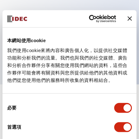
主要特點
具備保護結構IP40及IP65（IEC 60529）
本網站使用cookie
作業性提升的背部端子方式，全系列統一22mm軸長的
我們使用cookie來將內容和廣告個人化，以提供社交媒體
平坦端子面。
功能和分析我們的流量。我們也與我們的社交媒體、廣告
UL・CSA認證品
和分析合作夥伴分享有關您使用我們網站的資料，這些合
作夥伴可能會將有關資料與您所提供給他們的其他資料或
他們從您使用他們的服務時所收集的資料相結合。
+
規格
顯示全部
同
必要
意
審美規範
選
擇
首選項
環境規範