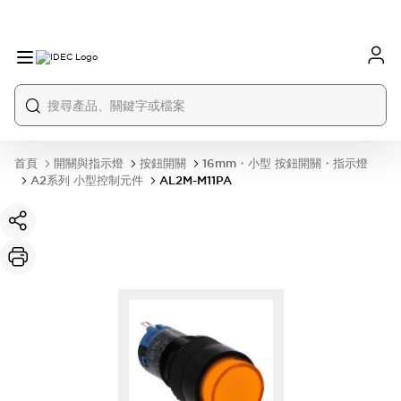
首頁
開關與指示燈
按鈕開關
16mm・小型 按鈕開關・指示燈
A2系列 小型控制元件
AL2M-M11PA