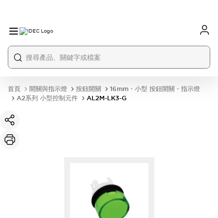
首頁
開關與指示燈
按鈕開關
16mm・小型 按鈕開關・指示燈
A2系列 小型控制元件
AL2M-LK3-G