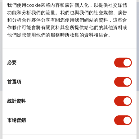
我們使用cookie來將內容和廣告個人化，以提供社交媒體
功能和分析我們的流量。我們也與我們的社交媒體、廣告
和分析合作夥伴分享有關您使用我們網站的資料，這些合
主要特點
作夥伴可能會將有關資料與您所提供給他們的其他資料或
他們從您使用他們的服務時所收集的資料相結合。
具備保護結構IP40及IP65（IEC 60529）
作業性提升的背部端子方式，全系列統一22mm軸長的
同
平坦端子面。
必要
意
UL・CSA認證品
選
擇
首選項
統計資料
文件和檔案
市場營銷
型錄和宣傳手冊