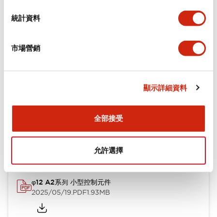
環境規範
統計資料
機械規格
市場營銷
安裝和安裝規範
顯示詳細資料
文件和檔案
全部接受
型錄和宣傳手冊
CAD檔
認證與標準
允許選擇
φ12 A2系列 小型控制元件
2025/05/19
.PDF
1.93MB