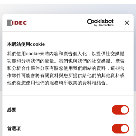
主要特點
具備保護結構IP40及IP65（IEC 60529）
本網站使用cookie
作業性提升的背部端子方式，全系列統一22mm軸長的
我們使用cookie來將內容和廣告個人化，以提供社交媒體
平坦端子面。
功能和分析我們的流量。我們也與我們的社交媒體、廣告
和分析合作夥伴分享有關您使用我們網站的資料，這些合
UL・CSA認證品
作夥伴可能會將有關資料與您所提供給他們的其他資料或
他們從您使用他們的服務時所收集的資料相結合。
同
+
規格
顯示全部
必要
意
選
審美規範
擇
首選項